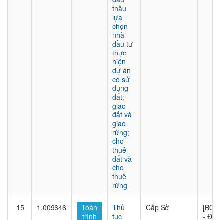
thầu
lựa
chọn
nhà
đầu tư
thực
hiện
dự án
có sử
dụng
đất;
giao
đất và
giao
rừng;
cho
thuê
đất và
cho
thuê
rừng
15
1.009646
Toàn
Thủ
Cấp Sở
[BQL
trình
tục
- Đầu