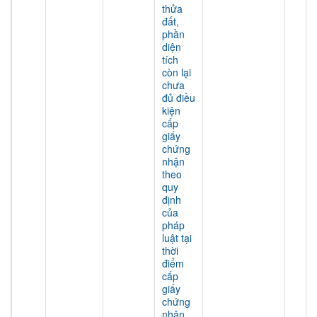
thửa
đất,
phần
diện
tích
còn lại
chưa
đủ điều
kiện
cấp
giấy
chứng
nhận
theo
quy
định
của
pháp
luật tại
thời
điểm
cấp
giấy
chứng
nhận