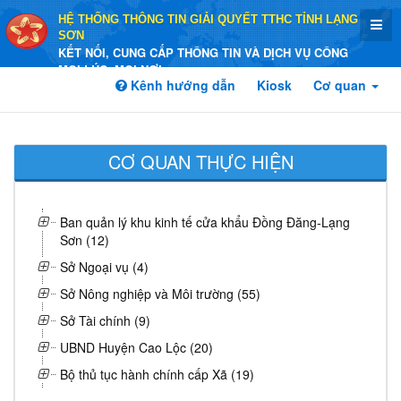
HỆ THỐNG THÔNG TIN GIẢI QUYẾT TTHC TỈNH LẠNG
SƠN
KẾT NỐI, CUNG CẤP THÔNG TIN VÀ DỊCH VỤ CÔNG
MỌI LÚC, MỌI NƠI
Kênh hướng dẫn
Kiosk
Cơ quan
CƠ QUAN THỰC HIỆN
Ban quản lý khu kinh tế cửa khẩu Đồng Đăng-Lạng
Sơn (12)
Sở Ngoại vụ (4)
Sở Nông nghiệp và Môi trường (55)
Sở Tài chính (9)
UBND Huyện Cao Lộc (20)
Bộ thủ tục hành chính cấp Xã (19)