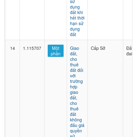
sử
dụng
đất khi
hết thời
hạn sử
dụng
đất
14
1.115707
Một
Giao
Cấp Sở
Đất
phần
đất,
đai
cho
thuê
đất đối
với
trường
hợp
giao
đất,
cho
thuê
đất
không
đấu giá
quyền
sử