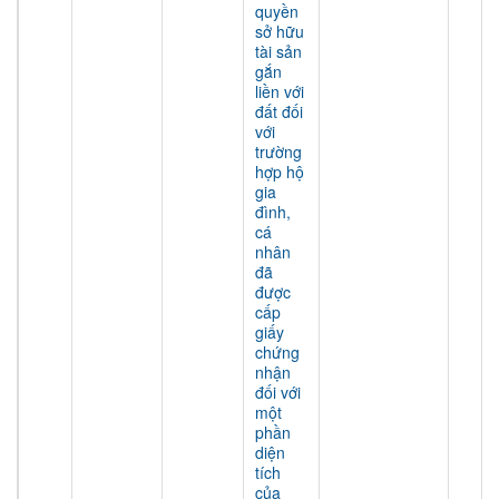
quyền
sở hữu
tài sản
gắn
liền với
đất đối
với
trường
hợp hộ
gia
đình,
cá
nhân
đã
được
cấp
giấy
chứng
nhận
đối với
một
phần
diện
tích
của