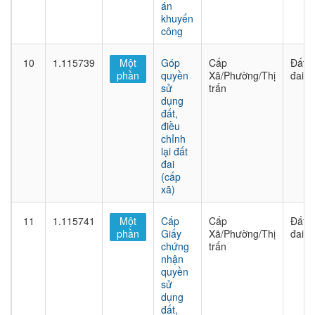
án
khuyến
công
10
1.115739
Một
Góp
Cấp
Đất
phần
quyền
Xã/Phường/Thị
đai
sử
trấn
dụng
đất,
điều
chỉnh
lại đất
đai
(cấp
xã)
11
1.115741
Một
Cấp
Cấp
Đất
phần
Giấy
Xã/Phường/Thị
đai
chứng
trấn
nhận
quyền
sử
dụng
đất,