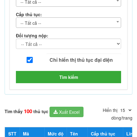
-- Tất cả --
Cấp thủ tục:
-- Tất cả --
Đối tượng nộp:
Tìm kiếm
Hiển thị
100
Tìm thấy
thủ tục
Xuất Excel
dòng/trang
STT
Mã
Mức độ
Tên
Cấp thủ tục
Lĩnh