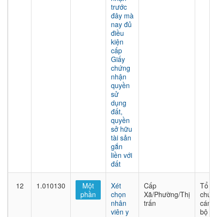
trước
đây mà
nay đủ
điều
kiện
cấp
Giấy
chứng
nhận
quyền
sử
dụng
đất,
quyền
sở hữu
tài sản
gắn
liền với
đất
12
1.010130
Một
Xét
Cấp
Tổ
phần
chọn
Xã/Phường/Thị
chức
nhân
trấn
cán
viên y
bộ