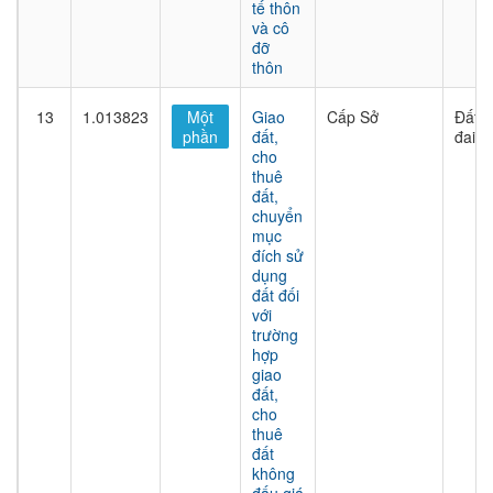
tế thôn
và cô
đỡ
thôn
13
1.013823
Một
Giao
Cấp Sở
Đất
phần
đất,
đai
cho
thuê
đất,
chuyển
mục
đích sử
dụng
đất đối
với
trường
hợp
giao
đất,
cho
thuê
đất
không