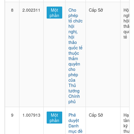
8
2.002311
Một
Cho
Cấp Sở
Hội
phần
phép
nghị,
tổ chức
hội
hội
thảo
nghị,
quốc
hội
tế
thảo
quốc tế
thuộc
thẩm
quyền
cho
phép
của
Thủ
tướng
Chính
phủ
9
1.007913
Một
Phê
Cấp Sở
Hạ
phần
duyệt
tầng
Danh
kỹ
mục đề
thuật