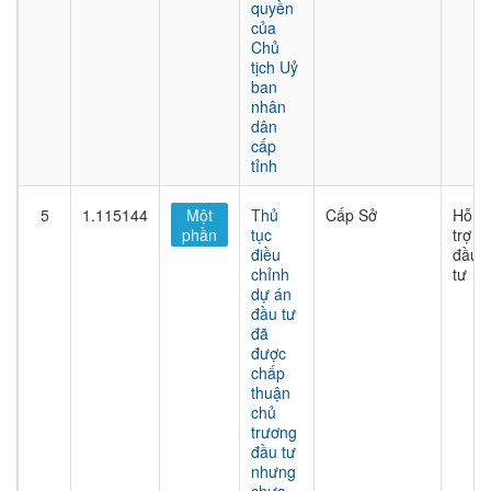
quyền
của
Chủ
tịch Uỷ
ban
nhân
dân
cấp
tỉnh
5
1.115144
Một
Thủ
Cấp Sở
Hỗ
phần
tục
trợ
điều
đầu
chỉnh
tư
dự án
đầu tư
đã
được
chấp
thuận
chủ
trương
đầu tư
nhưng