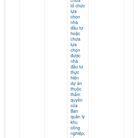
chưa
tổ chức
lựa
chọn
nhà
đầu tư
hoặc
chưa
lựa
chọn
được
nhà
đầu tư
thực
hiện
dự án
thuộc
thẩm
quyền
của
Ban
quản lý
khu
công
nghiệp,