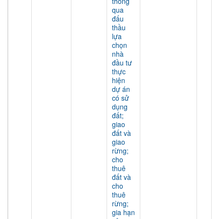
thông
qua
đấu
thầu
lựa
chọn
nhà
đầu tư
thực
hiện
dự án
có sử
dụng
đất;
giao
đất và
giao
rừng;
cho
thuê
đất và
cho
thuê
rừng;
gia hạn