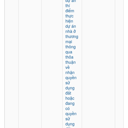
dự án
thí
điểm
thực
hiện
dự án
nhà ở
thương
mại
thông
qua
thỏa
thuận
về
nhận
quyền
sử
dụng
đất
hoặc
đang
có
quyền
sử
dụng