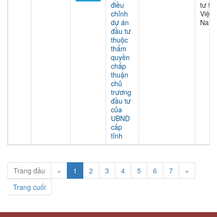
điều
tư tại
chỉnh
Việt
dự án
Nam
đầu tư
thuộc
thẩm
quyền
chấp
thuận
chủ
trương
đầu tư
của
UBND
cấp
tỉnh
Trang đầu
«
1
2
3
4
5
6
7
»
Trang cuối