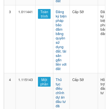
đất
3
1.011441
Toàn
Đăng
Cấp Sở
Đăng
trình
ký biện
ký
pháp
biện
bảo
pháp
đảm
bảo
bằng
đảm
quyền
sử
dụng
đất, tài
sản
gắn
liền với
đất
4
1.115143
Một
Thủ
Cấp Sở
Hỗ
phần
tục
trợ
điều
đầu
chỉnh
tư
dự án
đầu tư
đã