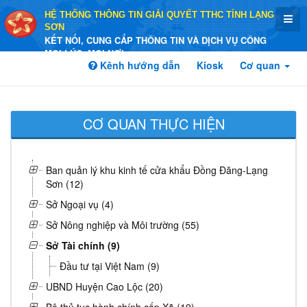
HỆ THỐNG THÔNG TIN GIẢI QUYẾT TTHC TỈNH LẠNG
SƠN
KẾT NỐI, CUNG CẤP THÔNG TIN VÀ DỊCH VỤ CÔNG
MỌI LÚC, MỌI NƠI
Kênh hướng dẫn
Kiosk
Cơ quan
CƠ QUAN THỰC HIỆN
Ban quản lý khu kinh tế cửa khẩu Đồng Đăng-Lạng
Sơn (12)
Sở Ngoại vụ (4)
Sở Nông nghiệp và Môi trường (55)
Sở Tài chính (9)
Đầu tư tại Việt Nam (9)
UBND Huyện Cao Lộc (20)