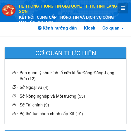
HỆ THỐNG THÔNG TIN GIẢI QUYẾT TTHC TỈNH LẠNG
SƠN
KẾT NỐI, CUNG CẤP THÔNG TIN VÀ DỊCH VỤ CÔNG
MỌI LÚC, MỌI NƠI
Kênh hướng dẫn
Kiosk
Cơ quan
CƠ QUAN THỰC HIỆN
Ban quản lý khu kinh tế cửa khẩu Đồng Đăng-Lạng
Sơn (12)
Sở Ngoại vụ (4)
Sở Nông nghiệp và Môi trường (55)
Sở Tài chính (9)
Bộ thủ tục hành chính cấp Xã (19)