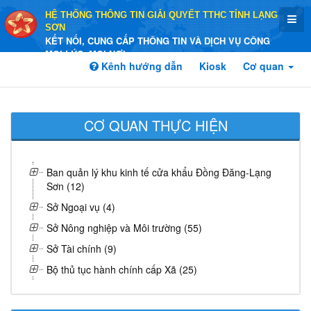
HỆ THỐNG THÔNG TIN GIẢI QUYẾT TTHC TỈNH LẠNG
SƠN
KẾT NỐI, CUNG CẤP THÔNG TIN VÀ DỊCH VỤ CÔNG
MỌI LÚC, MỌI NƠI
Kênh hướng dẫn
Kiosk
Cơ quan
CƠ QUAN THỰC HIỆN
Ban quản lý khu kinh tế cửa khẩu Đồng Đăng-Lạng
Sơn (12)
Sở Ngoại vụ (4)
Sở Nông nghiệp và Môi trường (55)
Sở Tài chính (9)
Bộ thủ tục hành chính cấp Xã (25)