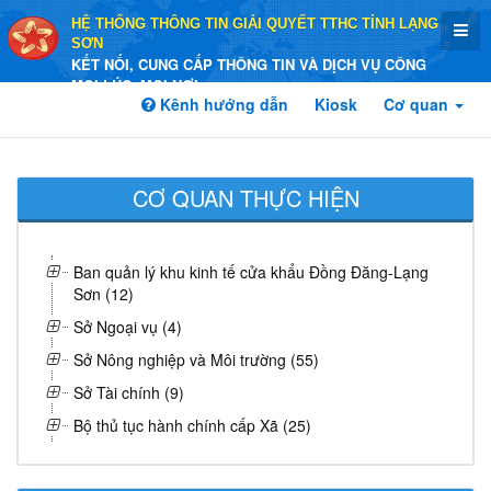
HỆ THỐNG THÔNG TIN GIẢI QUYẾT TTHC TỈNH LẠNG
SƠN
KẾT NỐI, CUNG CẤP THÔNG TIN VÀ DỊCH VỤ CÔNG
MỌI LÚC, MỌI NƠI
Kênh hướng dẫn
Kiosk
Cơ quan
CƠ QUAN THỰC HIỆN
Ban quản lý khu kinh tế cửa khẩu Đồng Đăng-Lạng
Sơn (12)
Sở Ngoại vụ (4)
Sở Nông nghiệp và Môi trường (55)
Sở Tài chính (9)
Bộ thủ tục hành chính cấp Xã (25)