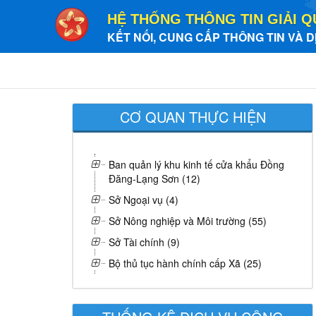
HỆ THỐNG THÔNG TIN GIẢI Q
KẾT NỐI, CUNG CẤP THÔNG TIN VÀ D
CƠ QUAN THỰC HIỆN
Ban quản lý khu kinh tế cửa khẩu Đồng
Đăng-Lạng Sơn (12)
Sở Ngoại vụ (4)
Sở Nông nghiệp và Môi trường (55)
Sở Tài chính (9)
Bộ thủ tục hành chính cấp Xã (25)