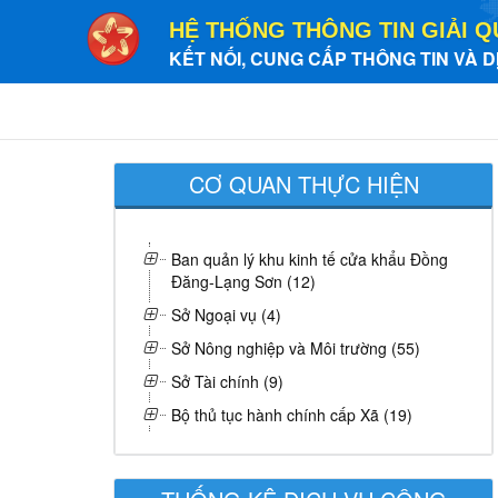
HỆ THỐNG THÔNG TIN GIẢI Q
KẾT NỐI, CUNG CẤP THÔNG TIN VÀ D
CƠ QUAN THỰC HIỆN
Ban quản lý khu kinh tế cửa khẩu Đồng
Đăng-Lạng Sơn (12)
Sở Ngoại vụ (4)
Sở Nông nghiệp và Môi trường (55)
Sở Tài chính (9)
Bộ thủ tục hành chính cấp Xã (19)