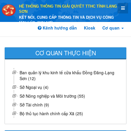
HỆ THỐNG THÔNG TIN GIẢI QUYẾT TTHC TỈNH LẠNG
SƠN
KẾT NỐI, CUNG CẤP THÔNG TIN VÀ DỊCH VỤ CÔNG
MỌI LÚC, MỌI NƠI
Kênh hướng dẫn
Kiosk
Cơ quan
CƠ QUAN THỰC HIỆN
Ban quản lý khu kinh tế cửa khẩu Đồng Đăng-Lạng
Sơn (12)
Sở Ngoại vụ (4)
Sở Nông nghiệp và Môi trường (55)
Sở Tài chính (9)
Bộ thủ tục hành chính cấp Xã (25)