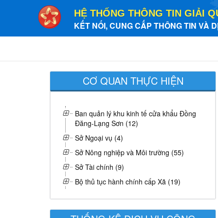
HỆ THỐNG THÔNG TIN GIẢI Q
KẾT NỐI, CUNG CẤP THÔNG TIN VÀ D
CƠ QUAN THỰC HIỆN
Ban quản lý khu kinh tế cửa khẩu Đồng
Đăng-Lạng Sơn (12)
Sở Ngoại vụ (4)
Sở Nông nghiệp và Môi trường (55)
Sở Tài chính (9)
Bộ thủ tục hành chính cấp Xã (19)