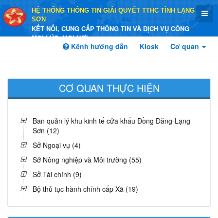
HỆ THỐNG THÔNG TIN GIẢI QUYẾT TTHC TỈNH LẠNG
SƠN
KẾT NỐI, CUNG CẤP THÔNG TIN VÀ DỊCH VỤ CÔNG
MỌI LÚC, MỌI NƠI
Kênh hướng dẫn
Kiosk
Cơ quan
CƠ QUAN THỰC HIỆN
Ban quản lý khu kinh tế cửa khẩu Đồng Đăng-Lạng
Sơn (12)
Sở Ngoại vụ (4)
Sở Nông nghiệp và Môi trường (55)
Sở Tài chính (9)
Bộ thủ tục hành chính cấp Xã (19)