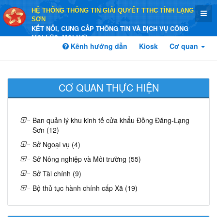
HỆ THỐNG THÔNG TIN GIẢI QUYẾT TTHC TỈNH LẠNG
SƠN
KẾT NỐI, CUNG CẤP THÔNG TIN VÀ DỊCH VỤ CÔNG
MỌI LÚC, MỌI NƠI
Kênh hướng dẫn
Kiosk
Cơ quan
CƠ QUAN THỰC HIỆN
Ban quản lý khu kinh tế cửa khẩu Đồng Đăng-Lạng
Sơn (12)
Sở Ngoại vụ (4)
Sở Nông nghiệp và Môi trường (55)
Sở Tài chính (9)
Bộ thủ tục hành chính cấp Xã (19)