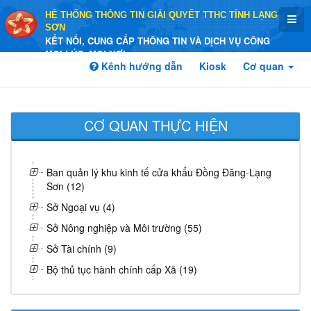
HỆ THỐNG THÔNG TIN GIẢI QUYẾT TTHC TỈNH LẠNG
SƠN
KẾT NỐI, CUNG CẤP THÔNG TIN VÀ DỊCH VỤ CÔNG
MỌI LÚC, MỌI NƠI
Kênh hướng dẫn
Kiosk
Cơ quan
CƠ QUAN THỰC HIỆN
Ban quản lý khu kinh tế cửa khẩu Đồng Đăng-Lạng
Sơn (12)
Sở Ngoại vụ (4)
Sở Nông nghiệp và Môi trường (55)
Sở Tài chính (9)
Bộ thủ tục hành chính cấp Xã (19)