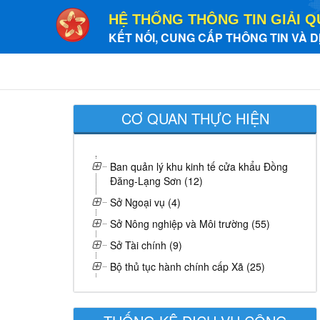
HỆ THỐNG THÔNG TIN GIẢI Q
KẾT NỐI, CUNG CẤP THÔNG TIN VÀ D
CƠ QUAN THỰC HIỆN
Ban quản lý khu kinh tế cửa khẩu Đồng
Đăng-Lạng Sơn (12)
Sở Ngoại vụ (4)
Sở Nông nghiệp và Môi trường (55)
Sở Tài chính (9)
Bộ thủ tục hành chính cấp Xã (25)