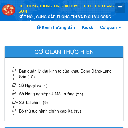
HỆ THỐNG THÔNG TIN GIẢI QUYẾT TTHC TỈNH LẠNG
SƠN
KẾT NỐI, CUNG CẤP THÔNG TIN VÀ DỊCH VỤ CÔNG
MỌI LÚC, MỌI NƠI
Kênh hướng dẫn
Kiosk
Cơ quan
CƠ QUAN THỰC HIỆN
Ban quản lý khu kinh tế cửa khẩu Đồng Đăng-Lạng
Sơn (12)
Sở Ngoại vụ (4)
Sở Nông nghiệp và Môi trường (55)
Sở Tài chính (9)
Bộ thủ tục hành chính cấp Xã (19)