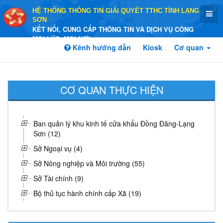
HỆ THỐNG THÔNG TIN GIẢI QUYẾT TTHC TỈNH LẠNG
SƠN
KẾT NỐI, CUNG CẤP THÔNG TIN VÀ DỊCH VỤ CÔNG
MỌI LÚC, MỌI NƠI
Kênh hướng dẫn
Kiosk
Cơ quan
CƠ QUAN THỰC HIỆN
Ban quản lý khu kinh tế cửa khẩu Đồng Đăng-Lạng
Sơn (12)
Sở Ngoại vụ (4)
Sở Nông nghiệp và Môi trường (55)
Sở Tài chính (9)
Bộ thủ tục hành chính cấp Xã (19)