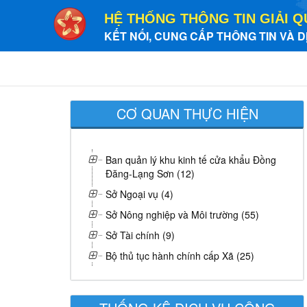
HỆ THỐNG THÔNG TIN GIẢI Q
KẾT NỐI, CUNG CẤP THÔNG TIN VÀ D
CƠ QUAN THỰC HIỆN
Ban quản lý khu kinh tế cửa khẩu Đồng
Đăng-Lạng Sơn (12)
Sở Ngoại vụ (4)
Sở Nông nghiệp và Môi trường (55)
Sở Tài chính (9)
Bộ thủ tục hành chính cấp Xã (25)