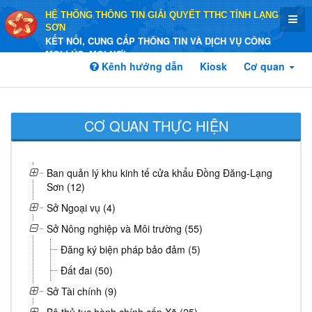
HỆ THỐNG THÔNG TIN GIẢI QUYẾT TTHC TỈNH LẠNG
SƠN
KẾT NỐI, CUNG CẤP THÔNG TIN VÀ DỊCH VỤ CÔNG
MỌI LÚC, MỌI NƠI
Kênh hướng dẫn
Kiosk
Cơ quan
CƠ QUAN THỰC HIỆN
Ban quản lý khu kinh tế cửa khẩu Đồng Đăng-Lạng
Sơn (12)
Sở Ngoại vụ (4)
Sở Nông nghiệp và Môi trường (55)
Đăng ký biện pháp bảo đảm (5)
Đất đai (50)
Sở Tài chính (9)