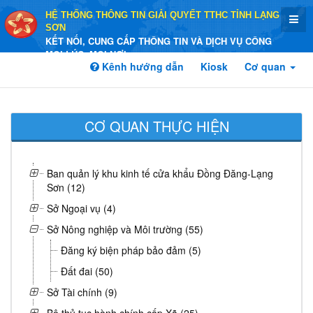
HỆ THỐNG THÔNG TIN GIẢI QUYẾT TTHC TỈNH LẠNG
SƠN
KẾT NỐI, CUNG CẤP THÔNG TIN VÀ DỊCH VỤ CÔNG
MỌI LÚC, MỌI NƠI
Kênh hướng dẫn
Kiosk
Cơ quan
CƠ QUAN THỰC HIỆN
Ban quản lý khu kinh tế cửa khẩu Đồng Đăng-Lạng
Sơn (12)
Sở Ngoại vụ (4)
Sở Nông nghiệp và Môi trường (55)
Đăng ký biện pháp bảo đảm (5)
Đất đai (50)
Sở Tài chính (9)