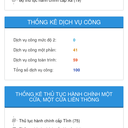
Bộ thủ tục hành chính cấp Xã (19)
THỐNG KÊ DỊCH VỤ CÔNG
Dịch vụ công mức độ 2:
0
Dịch vụ công một phần:
41
Dịch vụ công toàn trình:
59
Tổng số dịch vụ công:
100
THỐNG KÊ THỦ TỤC HÀNH CHÍNH MỘT
CỬA, MỘT CỬA LIÊN THÔNG
Thủ tục hành chính cấp Tỉnh (75)