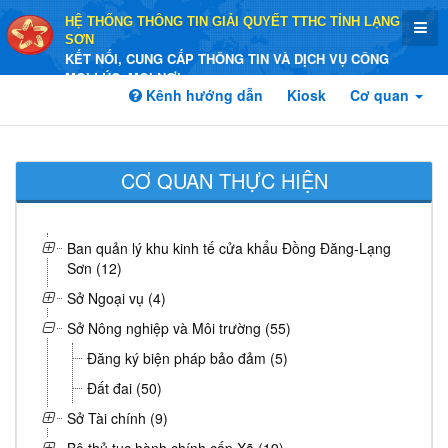
HỆ THỐNG THÔNG TIN GIẢI QUYẾT TTHC TỈNH LẠNG
SƠN
KẾT NỐI, CUNG CẤP THÔNG TIN VÀ DỊCH VỤ CÔNG
MỌI LÚC, MỌI NƠI
Kênh hướng dẫn
Kiosk
Cơ quan
CƠ QUAN THỰC HIỆN
Ban quản lý khu kinh tế cửa khẩu Đồng Đăng-Lạng
Sơn (12)
Sở Ngoại vụ (4)
Sở Nông nghiệp và Môi trường (55)
Đăng ký biện pháp bảo đảm (5)
Đất đai (50)
Sở Tài chính (9)