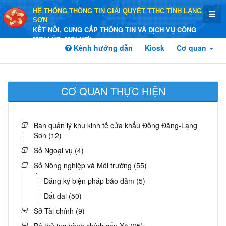
HỆ THỐNG THÔNG TIN GIẢI QUYẾT TTHC TỈNH LẠNG
SƠN
KẾT NỐI, CUNG CẤP THÔNG TIN VÀ DỊCH VỤ CÔNG
MỌI LÚC, MỌI NƠI
Kênh hướng dẫn
Kiosk
Cơ quan
CƠ QUAN THỰC HIỆN
Ban quản lý khu kinh tế cửa khẩu Đồng Đăng-Lạng
Sơn (12)
Sở Ngoại vụ (4)
Sở Nông nghiệp và Môi trường (55)
Đăng ký biện pháp bảo đảm (5)
Đất đai (50)
Sở Tài chính (9)