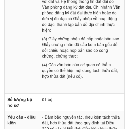
với đất và Hệ thống thông tin đất đai do
Văn phòng đăng ký đất đai, Chi nhánh Văn
phòng đăng ký đất đai thực hiện hoặc do
đơn vị đo đạc có Giấy phép về hoạt động
đo đạc, thành lập bản đồ địa chính thực
hiện;
(3) Giấy chứng nhận đã cấp hoặc bản sao
Giấy chứng nhận đã cấp kèm bản gốc để
đối chiếu hoặc nộp bản sao có công
chứng, chứng thực;
(4) Các văn bản của cơ quan có thẩm
quyền có thể hiện nội dung tách thửa đất,
hợp thửa đất (nếu có).
Số lượng bộ
01 bộ
hồ sơ
Yêu cầu - điều
- Đảm bảo nguyên tắc, điều kiện tách thửa
kiện
đất, hợp thửa đất theo quy định tại Điều
220 của Luật Đất đai; điều kiện tách thửa