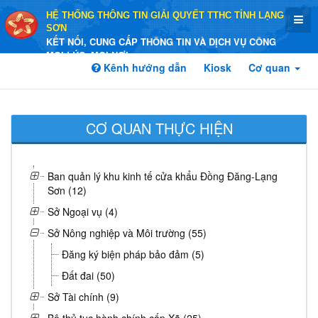
HỆ THỐNG THÔNG TIN GIẢI QUYẾT TTHC TỈNH LẠNG
SƠN
KẾT NỐI, CUNG CẤP THÔNG TIN VÀ DỊCH VỤ CÔNG
MỌI LÚC, MỌI NƠI
Kênh hướng dẫn
Kiosk
Cơ quan
CƠ QUAN THỰC HIỆN
Ban quản lý khu kinh tế cửa khẩu Đồng Đăng-Lạng
Sơn (12)
Sở Ngoại vụ (4)
Sở Nông nghiệp và Môi trường (55)
Đăng ký biện pháp bảo đảm (5)
Đất đai (50)
Sở Tài chính (9)