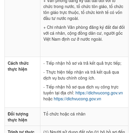
+ Văn phòng đăng ký đất đai đối với tổ
chức trong nước, tổ chức tôn giáo, tổ chức
tôn giáo trực thuộc, tổ chức kinh tế có vốn
đầu tư nước ngoài.
+ Chi nhánh Văn phòng đăng ký đất đai đối
với cá nhân, cộng đồng dân cư, người gốc
Việt Nam định cư ở nước ngoài.
Cách thức
- Tiếp nhận hồ sơ và trả kết quả trực tiếp;
thực hiện
- Thực hiện tiếp nhận và trả kết quả qua
dịch vụ bưu chính công ích.
- Tiếp nhận hồ sơ qua dịch vụ công trực
tuyến tại địa chỉ:
https://dichvucong.gov.vn
hoặc
https://dichvucong.gov.vn
Đối tượng
Tổ chức hoặc cá nhân
thực hiện
Trình tự thực
(1) Người sử dụng đất nộp 01 bộ hồ sơ đến