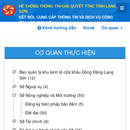
HỆ THỐNG THÔNG TIN GIẢI QUYẾT TTHC TỈNH LẠNG
SƠN
KẾT NỐI, CUNG CẤP THÔNG TIN VÀ DỊCH VỤ CÔNG
MỌI LÚC, MỌI NƠI
Kênh hướng dẫn
Kiosk
Cơ quan
CƠ QUAN THỰC HIỆN
Ban quản lý khu kinh tế cửa khẩu Đồng Đăng-Lạng
Sơn (12)
Sở Ngoại vụ (4)
Sở Nông nghiệp và Môi trường (55)
Đăng ký biện pháp bảo đảm (5)
Đất đai (50)
Sở Tài chính (9)