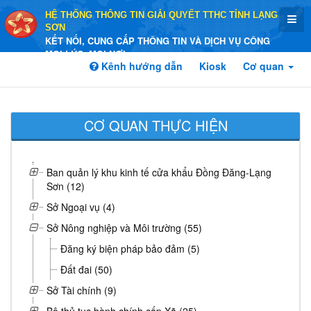
HỆ THỐNG THÔNG TIN GIẢI QUYẾT TTHC TỈNH LẠNG
SƠN
KẾT NỐI, CUNG CẤP THÔNG TIN VÀ DỊCH VỤ CÔNG
MỌI LÚC, MỌI NƠI
Kênh hướng dẫn
Kiosk
Cơ quan
CƠ QUAN THỰC HIỆN
Ban quản lý khu kinh tế cửa khẩu Đồng Đăng-Lạng
Sơn (12)
Sở Ngoại vụ (4)
Sở Nông nghiệp và Môi trường (55)
Đăng ký biện pháp bảo đảm (5)
Đất đai (50)
Sở Tài chính (9)