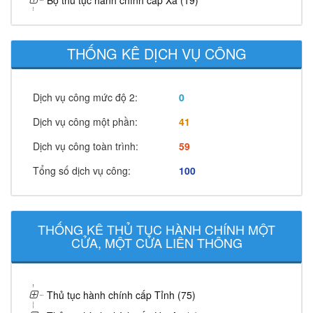
Bộ thủ tục hành chính cấp Xã (19)
THỐNG KÊ DỊCH VỤ CÔNG
Dịch vụ công mức độ 2:
0
Dịch vụ công một phần:
41
Dịch vụ công toàn trình:
59
Tổng số dịch vụ công:
100
THỐNG KÊ THỦ TỤC HÀNH CHÍNH MỘT
CỬA, MỘT CỬA LIÊN THÔNG
Thủ tục hành chính cấp Tỉnh (75)