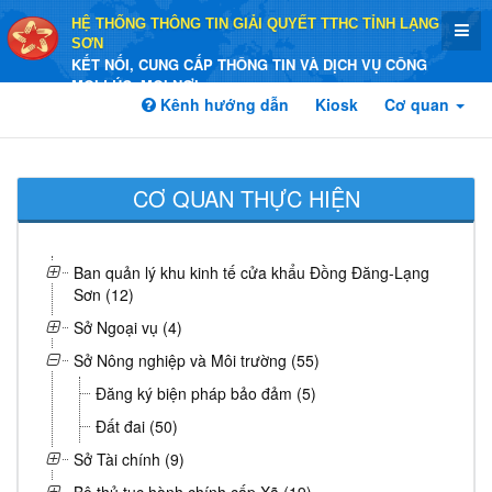
HỆ THỐNG THÔNG TIN GIẢI QUYẾT TTHC TỈNH LẠNG
SƠN
KẾT NỐI, CUNG CẤP THÔNG TIN VÀ DỊCH VỤ CÔNG
MỌI LÚC, MỌI NƠI
Kênh hướng dẫn
Kiosk
Cơ quan
CƠ QUAN THỰC HIỆN
Ban quản lý khu kinh tế cửa khẩu Đồng Đăng-Lạng
Sơn (12)
Sở Ngoại vụ (4)
Sở Nông nghiệp và Môi trường (55)
Đăng ký biện pháp bảo đảm (5)
Đất đai (50)
Sở Tài chính (9)