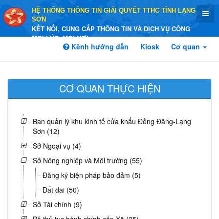
HỆ THỐNG THÔNG TIN GIẢI QUYẾT TTHC TỈNH LẠNG
SƠN
KẾT NỐI, CUNG CẤP THÔNG TIN VÀ DỊCH VỤ CÔNG
MỌI LÚC, MỌI NƠI
Kênh hướng dẫn
Kiosk
Cơ quan
CƠ QUAN THỰC HIỆN
Ban quản lý khu kinh tế cửa khẩu Đồng Đăng-Lạng
Sơn (12)
Sở Ngoại vụ (4)
Sở Nông nghiệp và Môi trường (55)
Đăng ký biện pháp bảo đảm (5)
Đất đai (50)
Sở Tài chính (9)