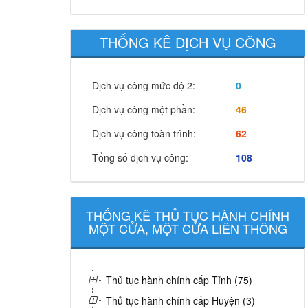
THỐNG KÊ DỊCH VỤ CÔNG
Dịch vụ công mức độ 2:
0
Dịch vụ công một phần:
46
Dịch vụ công toàn trình:
62
Tổng số dịch vụ công:
108
THỐNG KÊ THỦ TỤC HÀNH CHÍNH
MỘT CỬA, MỘT CỬA LIÊN THÔNG
Thủ tục hành chính cấp Tỉnh (75)
Thủ tục hành chính cấp Huyện (3)