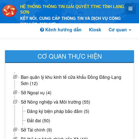
HỆ THỐNG THÔNG TIN GIẢI QUYẾT TTHC TỈNH LẠNG
SƠN
KẾT NỐI, CUNG CẤP THÔNG TIN VÀ DỊCH VỤ CÔNG
MỌI LÚC, MỌI NƠI
Kênh hướng dẫn
Kiosk
Cơ quan
CƠ QUAN THỰC HIỆN
Ban quản lý khu kinh tế cửa khẩu Đồng Đăng-Lạng
Sơn (12)
Sở Ngoại vụ (4)
Sở Nông nghiệp và Môi trường (55)
Đăng ký biện pháp bảo đảm (5)
Đất đai (50)
Sở Tài chính (9)