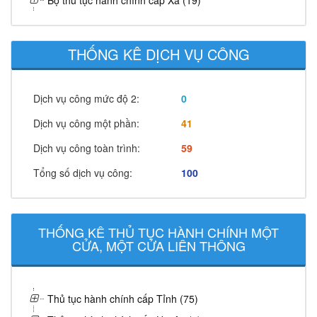
Bộ thủ tục hành chính cấp Xã (19)
THỐNG KÊ DỊCH VỤ CÔNG
Dịch vụ công mức độ 2:
0
Dịch vụ công một phần:
41
Dịch vụ công toàn trình:
59
Tổng số dịch vụ công:
100
THỐNG KÊ THỦ TỤC HÀNH CHÍNH MỘT
CỬA, MỘT CỬA LIÊN THÔNG
Thủ tục hành chính cấp Tỉnh (75)