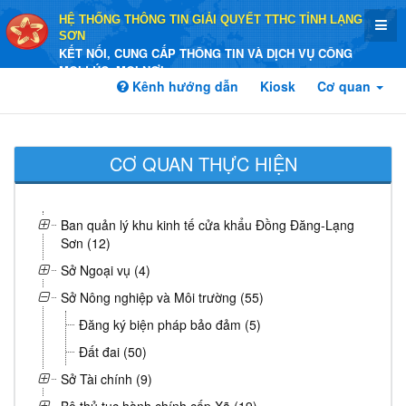
HỆ THỐNG THÔNG TIN GIẢI QUYẾT TTHC TỈNH LẠNG
SƠN
KẾT NỐI, CUNG CẤP THÔNG TIN VÀ DỊCH VỤ CÔNG
MỌI LÚC, MỌI NƠI
Kênh hướng dẫn
Kiosk
Cơ quan
CƠ QUAN THỰC HIỆN
Ban quản lý khu kinh tế cửa khẩu Đồng Đăng-Lạng
Sơn (12)
Sở Ngoại vụ (4)
Sở Nông nghiệp và Môi trường (55)
Đăng ký biện pháp bảo đảm (5)
Đất đai (50)
Sở Tài chính (9)