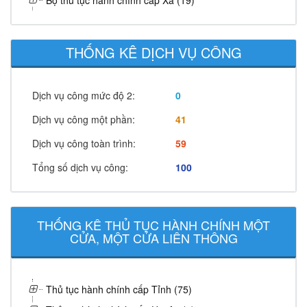
Bộ thủ tục hành chính cấp Xã (19)
THỐNG KÊ DỊCH VỤ CÔNG
Dịch vụ công mức độ 2:
0
Dịch vụ công một phần:
41
Dịch vụ công toàn trình:
59
Tổng số dịch vụ công:
100
THỐNG KÊ THỦ TỤC HÀNH CHÍNH MỘT
CỬA, MỘT CỬA LIÊN THÔNG
Thủ tục hành chính cấp Tỉnh (75)