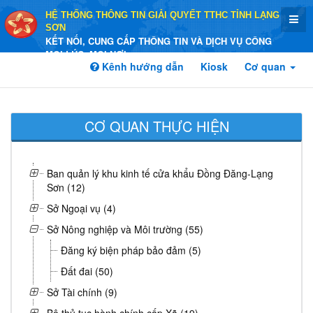
HỆ THỐNG THÔNG TIN GIẢI QUYẾT TTHC TỈNH LẠNG
SƠN
KẾT NỐI, CUNG CẤP THÔNG TIN VÀ DỊCH VỤ CÔNG
MỌI LÚC, MỌI NƠI
Kênh hướng dẫn
Kiosk
Cơ quan
CƠ QUAN THỰC HIỆN
Ban quản lý khu kinh tế cửa khẩu Đồng Đăng-Lạng
Sơn (12)
Sở Ngoại vụ (4)
Sở Nông nghiệp và Môi trường (55)
Đăng ký biện pháp bảo đảm (5)
Đất đai (50)
Sở Tài chính (9)