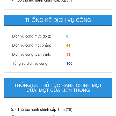
Bộ thủ tục hành chính cấp Xã (19)
THỐNG KÊ DỊCH VỤ CÔNG
Dịch vụ công mức độ 2:
0
Dịch vụ công một phần:
41
Dịch vụ công toàn trình:
59
Tổng số dịch vụ công:
100
THỐNG KÊ THỦ TỤC HÀNH CHÍNH MỘT
CỬA, MỘT CỬA LIÊN THÔNG
Thủ tục hành chính cấp Tỉnh (75)