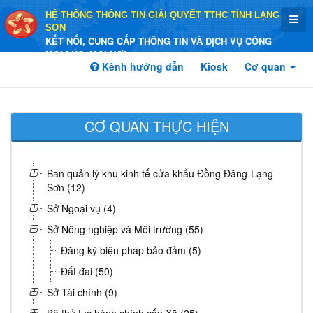
HỆ THỐNG THÔNG TIN GIẢI QUYẾT TTHC TỈNH LẠNG
SƠN
KẾT NỐI, CUNG CẤP THÔNG TIN VÀ DỊCH VỤ CÔNG
MỌI LÚC, MỌI NƠI
Kênh hướng dẫn
Kiosk
Cơ quan
CƠ QUAN THỰC HIỆN
Ban quản lý khu kinh tế cửa khẩu Đồng Đăng-Lạng
Sơn (12)
Sở Ngoại vụ (4)
Sở Nông nghiệp và Môi trường (55)
Đăng ký biện pháp bảo đảm (5)
Đất đai (50)
Sở Tài chính (9)