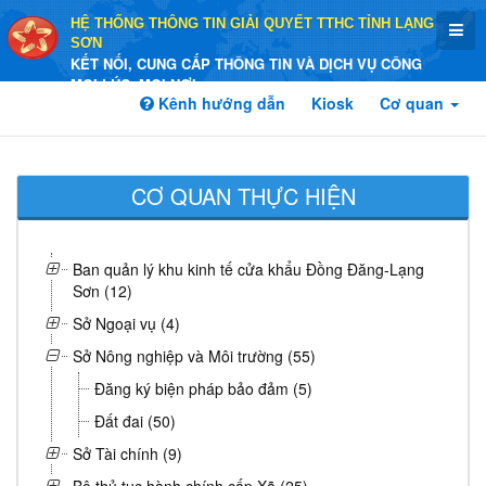
HỆ THỐNG THÔNG TIN GIẢI QUYẾT TTHC TỈNH LẠNG
SƠN
KẾT NỐI, CUNG CẤP THÔNG TIN VÀ DỊCH VỤ CÔNG
MỌI LÚC, MỌI NƠI
Kênh hướng dẫn
Kiosk
Cơ quan
CƠ QUAN THỰC HIỆN
Ban quản lý khu kinh tế cửa khẩu Đồng Đăng-Lạng
Sơn (12)
Sở Ngoại vụ (4)
Sở Nông nghiệp và Môi trường (55)
Đăng ký biện pháp bảo đảm (5)
Đất đai (50)
Sở Tài chính (9)