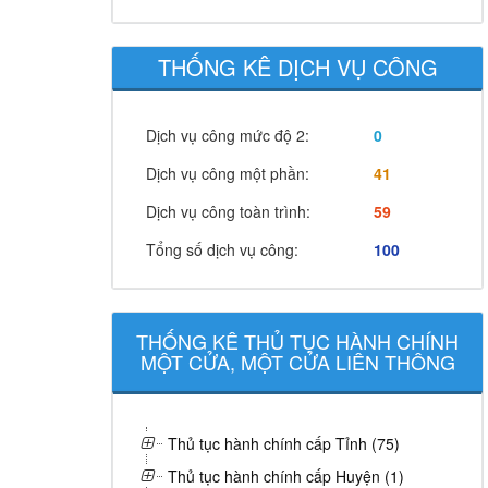
THỐNG KÊ DỊCH VỤ CÔNG
Dịch vụ công mức độ 2:
0
Dịch vụ công một phần:
41
Dịch vụ công toàn trình:
59
Tổng số dịch vụ công:
100
THỐNG KÊ THỦ TỤC HÀNH CHÍNH
MỘT CỬA, MỘT CỬA LIÊN THÔNG
Thủ tục hành chính cấp Tỉnh (75)
Thủ tục hành chính cấp Huyện (1)