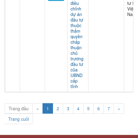
điều
tư tại
chỉnh
Việt
dự án
Nam
đầu tư
thuộc
thẩm
quyền
chấp
thuận
chủ
trương
đầu tư
của
UBND
cấp
tỉnh
Trang đầu
«
1
2
3
4
5
6
7
»
Trang cuối