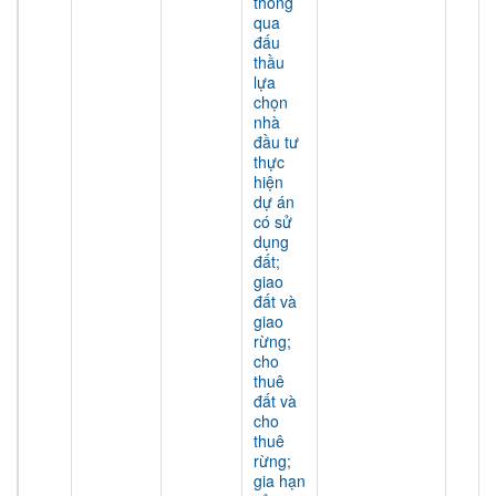
thông
qua
đấu
thầu
lựa
chọn
nhà
đầu tư
thực
hiện
dự án
có sử
dụng
đất;
giao
đất và
giao
rừng;
cho
thuê
đất và
cho
thuê
rừng;
gia hạn