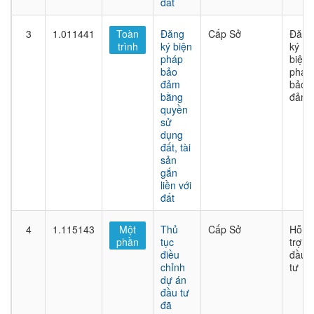
đất
3
1.011441
Toàn
Đăng
Cấp Sở
Đăng
trình
ký biện
ký
pháp
biện
bảo
pháp
đảm
bảo
bằng
đảm
quyền
sử
dụng
đất, tài
sản
gắn
liền với
đất
4
1.115143
Một
Thủ
Cấp Sở
Hỗ
phần
tục
trợ
điều
đầu
chỉnh
tư
dự án
đầu tư
đã