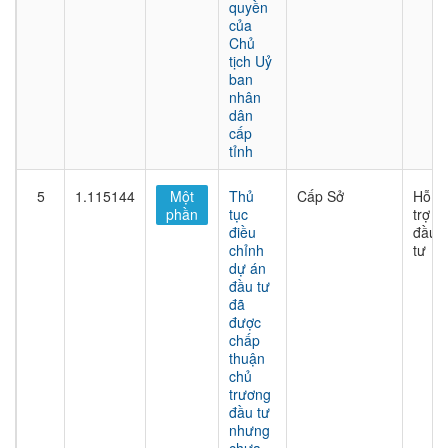
quyền
của
Chủ
tịch Uỷ
ban
nhân
dân
cấp
tỉnh
5
1.115144
Một
Thủ
Cấp Sở
Hỗ
phần
tục
trợ
điều
đầu
chỉnh
tư
dự án
đầu tư
đã
được
chấp
thuận
chủ
trương
đầu tư
nhưng