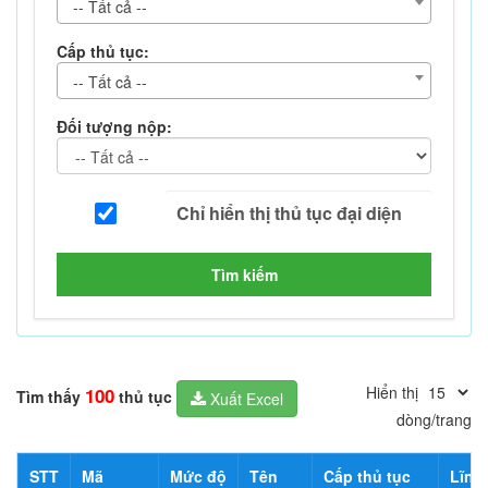
-- Tất cả --
Cấp thủ tục:
-- Tất cả --
Đối tượng nộp:
Tìm kiếm
Hiển thị
100
Tìm thấy
thủ tục
Xuất Excel
dòng/trang
STT
Mã
Mức độ
Tên
Cấp thủ tục
Lĩnh