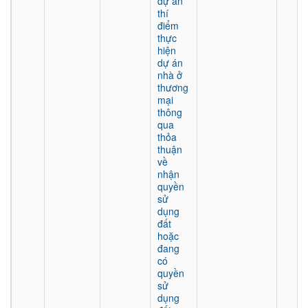
dự án
thí
điểm
thực
hiện
dự án
nhà ở
thương
mại
thông
qua
thỏa
thuận
về
nhận
quyền
sử
dụng
đất
hoặc
đang
có
quyền
sử
dụng