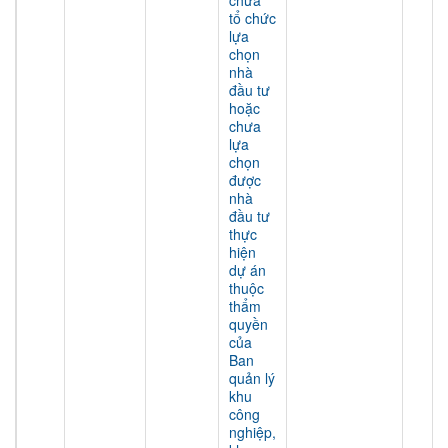
chưa
tổ chức
lựa
chọn
nhà
đầu tư
hoặc
chưa
lựa
chọn
được
nhà
đầu tư
thực
hiện
dự án
thuộc
thẩm
quyền
của
Ban
quản lý
khu
công
nghiệp,