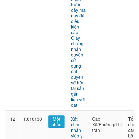
trước
đây mà
nay đủ
điều
kiện
cấp
Giấy
chứng
nhận
quyền
sử
dụng
đất,
quyền
sở hữu
tài sản
gắn
liền với
đất
12
1.010130
Một
Xét
Cấp
Tổ
phần
chọn
Xã/Phường/Thị
chức
nhân
trấn
cán
viên y
bộ