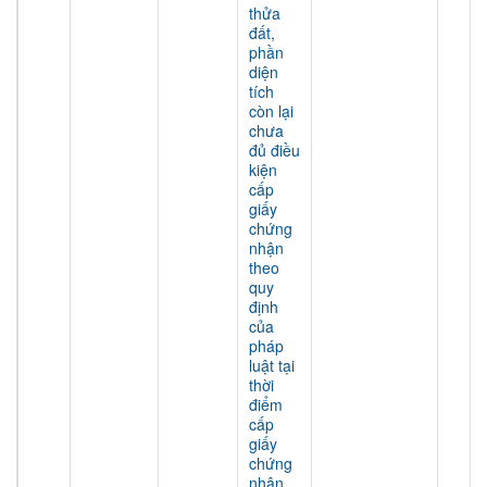
thửa
đất,
phần
diện
tích
còn lại
chưa
đủ điều
kiện
cấp
giấy
chứng
nhận
theo
quy
định
của
pháp
luật tại
thời
điểm
cấp
giấy
chứng
nhận