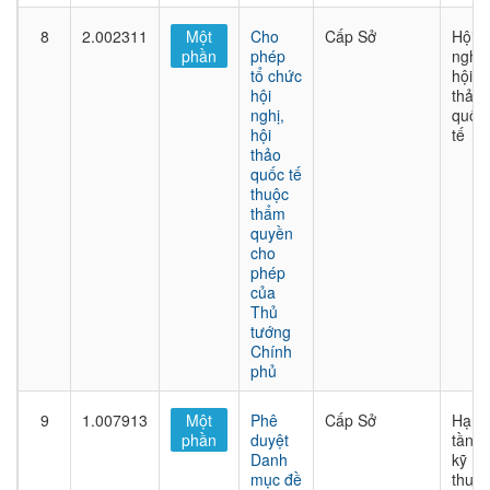
8
2.002311
Một
Cho
Cấp Sở
Hội
phần
phép
nghị,
tổ chức
hội
hội
thảo
nghị,
quốc
hội
tế
thảo
quốc tế
thuộc
thẩm
quyền
cho
phép
của
Thủ
tướng
Chính
phủ
9
1.007913
Một
Phê
Cấp Sở
Hạ
phần
duyệt
tầng
Danh
kỹ
mục đề
thuật