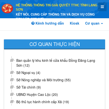
HỆ THỐNG THÔNG TIN GIẢI QUYẾT TTHC TỈNH LẠNG
SƠN
KẾT NỐI, CUNG CẤP THÔNG TIN VÀ DỊCH VỤ CÔNG
MỌI LÚC, MỌI NƠI
Kênh hướng dẫn
Kiosk
Cơ quan
CƠ QUAN THỰC HIỆN
Ban quản lý khu kinh tế cửa khẩu Đồng Đăng-Lạng
Sơn (12)
Sở Ngoại vụ (4)
Sở Nông nghiệp và Môi trường (55)
Sở Tài chính (9)
UBND Huyện Cao Lộc (20)
Bộ thủ tục hành chính cấp Xã (19)