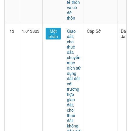
tế thôn
và cô
đỡ
thôn
13
1.013823
Một
Giao
Cấp Sở
Đất
phần
đất,
đai
cho
thuê
đất,
chuyển
mục
đích sử
dụng
đất đối
với
trường
hợp
giao
đất,
cho
thuê
đất
không