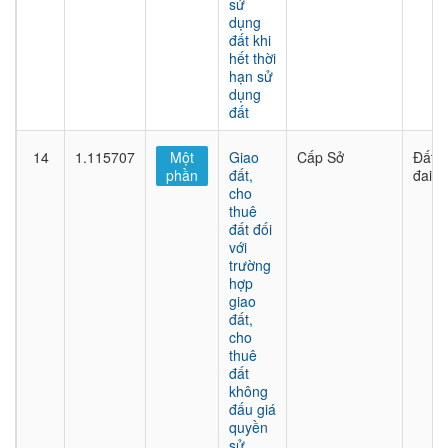
sử
dụng
đất khi
hết thời
hạn sử
dụng
đất
14
1.115707
Một
Giao
Cấp Sở
Đất
phần
đất,
đai
cho
thuê
đất đối
với
trường
hợp
giao
đất,
cho
thuê
đất
không
đấu giá
quyền
sử