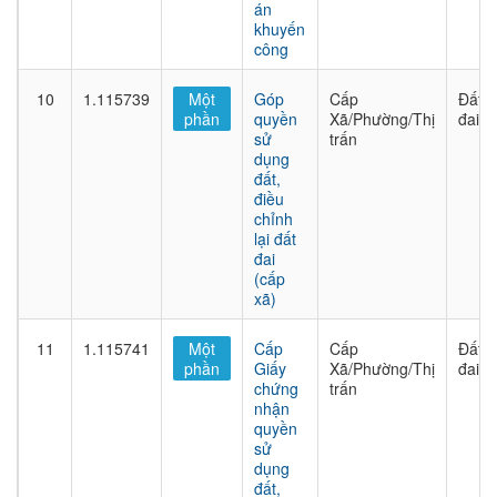
án
khuyến
công
10
1.115739
Một
Góp
Cấp
Đất
phần
quyền
Xã/Phường/Thị
đai
sử
trấn
dụng
đất,
điều
chỉnh
lại đất
đai
(cấp
xã)
11
1.115741
Một
Cấp
Cấp
Đất
phần
Giấy
Xã/Phường/Thị
đai
chứng
trấn
nhận
quyền
sử
dụng
đất,