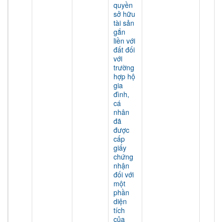
quyền
sở hữu
tài sản
gắn
liền với
đất đối
với
trường
hợp hộ
gia
đình,
cá
nhân
đã
được
cấp
giấy
chứng
nhận
đối với
một
phần
diện
tích
của