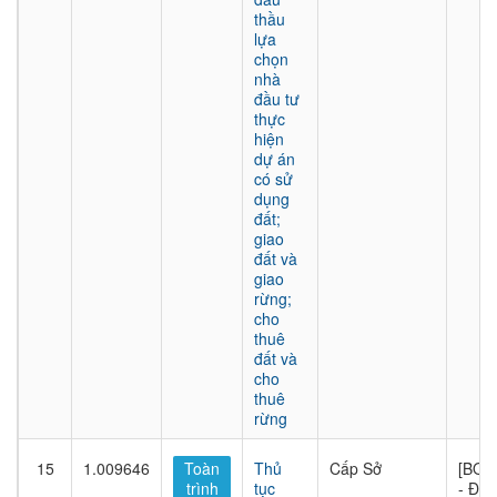
thầu
lựa
chọn
nhà
đầu tư
thực
hiện
dự án
có sử
dụng
đất;
giao
đất và
giao
rừng;
cho
thuê
đất và
cho
thuê
rừng
15
1.009646
Toàn
Thủ
Cấp Sở
[BQL
trình
tục
- Đầu