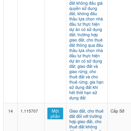
đất không đấu giá
quyền sử dụng
đất, không đấu
thầu lựa chọn nhà
đầu tư thực hiện
dự án có sử dụng
đất; trường hợp
giao đất, cho thuê
đất thông qua đấu
thầu lựa chọn nhà
đầu tư thực hiện
dự án có sử dụng
đất; giao đất và
giao rừng; cho
thuê đất và cho
thuê rừng; gia hạn
sử dụng đất khi
hết thời hạn sử
dụng đất
14
1.115707
Một
Giao đất, cho thuê
Cấp Sở
phần
đất đối với trường
hợp giao đất, cho
thuê đất không