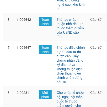
xuất, khu công
nghệ cao, khu kinh
tế
6
1.009642
Toàn
Thủ tục chấp
Cấp Sở
trình
thuận nhà đầu tư
thuộc thẩm quyền
của UBND cấp
tỉnh
7
1.009647
Toàn
Thủ tục điều chỉnh
Cấp Sở
trình
dự án đầu tư đã
được cấp Giấy
chứng nhận đăng
ký đầu tư và
không thuộc diện
chấp thuận điều
chỉnh chủ trương
đầu tư
8
2.002311
Một
Cho phép tổ chức
Cấp Sở
phần
hội nghị, hội thảo
quốc tế thuộc
thẩm quyền cho