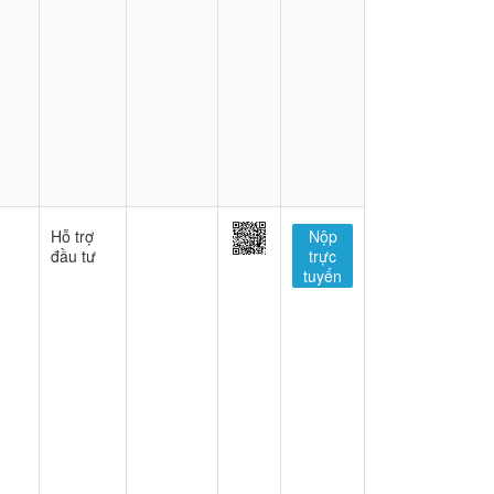
Hỗ trợ
Nộp
đầu tư
trực
tuyến