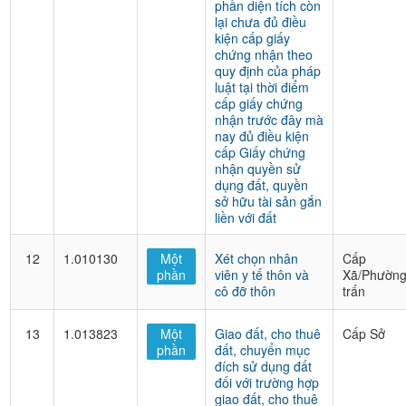
phần diện tích còn
lại chưa đủ điều
kiện cấp giấy
chứng nhận theo
quy định của pháp
luật tại thời điểm
cấp giấy chứng
nhận trước đây mà
nay đủ điều kiện
cấp Giấy chứng
nhận quyền sử
dụng đất, quyền
sở hữu tài sản gắn
liền với đất
12
1.010130
Một
Xét chọn nhân
Cấp
phần
viên y tế thôn và
Xã/Phường
cô đỡ thôn
trấn
13
1.013823
Một
Giao đất, cho thuê
Cấp Sở
phần
đất, chuyển mục
đích sử dụng đất
đối với trường hợp
giao đất, cho thuê