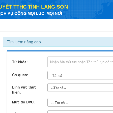
UYẾT TTHC TỈNH LẠNG SƠN
ỊCH VỤ CÔNG MỌI LÚC, MỌI NƠI
Tìm kiếm nâng cao
Từ khóa:
Cơ quan:
-Tất cả-
Lĩnh vực thực
--Tất cả--
hiện:
Mức độ DVC:
-- Tất cả --