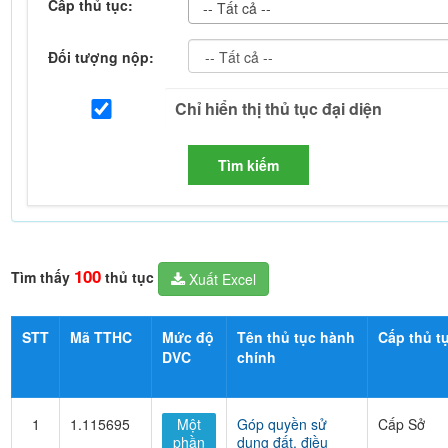
Cấp thủ tục:
-- Tất cả --
Đối tượng nộp:
Tìm kiếm
100
Tìm thấy
thủ tục
Xuất Excel
STT
Mã TTHC
Mức độ
Tên thủ tục hành
Cấp thủ t
DVC
chính
1
1.115695
Một
Góp quyền sử
Cấp Sở
phần
dụng đất, điều