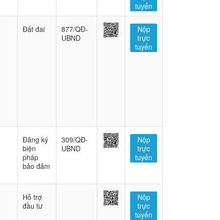
tuyến
Đất đai
877/QĐ-
Nộp
UBND
trực
tuyến
Đăng ký
309/QĐ-
Nộp
biện
UBND
trực
pháp
tuyến
bảo đảm
Hỗ trợ
Nộp
đầu tư
trực
tuyến