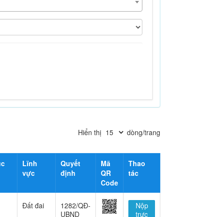
Hiển thị
dòng/trang
ục
Lĩnh
Quyết
Mã
Thao
vực
định
QR
tác
Code
Đất đai
1282/QĐ-
Nộp
UBND
trực