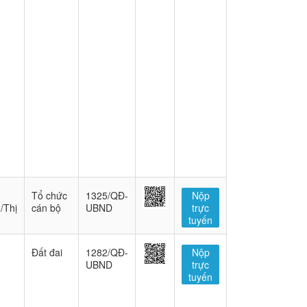
Tổ chức
1325/QĐ-
Nộp
/Thị
cán bộ
UBND
trực
tuyến
Đất đai
1282/QĐ-
Nộp
UBND
trực
tuyến