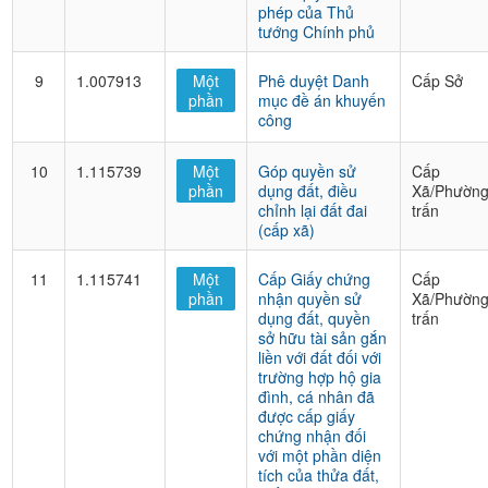
phép của Thủ
tướng Chính phủ
9
1.007913
Một
Phê duyệt Danh
Cấp Sở
phần
mục đề án khuyến
công
10
1.115739
Một
Góp quyền sử
Cấp
phần
dụng đất, điều
Xã/Phường
chỉnh lại đất đai
trấn
(cấp xã)
11
1.115741
Một
Cấp Giấy chứng
Cấp
phần
nhận quyền sử
Xã/Phường
dụng đất, quyền
trấn
sở hữu tài sản gắn
liền với đất đối với
trường hợp hộ gia
đình, cá nhân đã
được cấp giấy
chứng nhận đối
với một phần diện
tích của thửa đất,