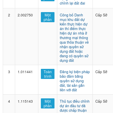
chỉnh lại đất đai
2
2.002750
Một
Công bố Danh
Cấp Sở
phần
mục khu đất dự
kiến thực hiện dự
án thí điểm thực
hiện dự án nhà ở
thương mại thông
qua thỏa thuận về
nhận quyền sử
dụng đất hoặc
đang có quyền sử
dụng đất
3
1.011441
Toàn
Đăng ký biện pháp
Cấp Sở
trình
bảo đảm bằng
quyền sử dụng
đất, tài sản gắn
liền với đất
4
1.115143
Một
Thủ tục điều chỉnh
Cấp Sở
phần
dự án đầu tư đã
được chấp thuận