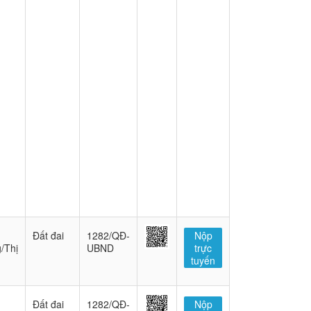
Đất đai
1282/QĐ-
Nộp
/Thị
UBND
trực
tuyến
Đất đai
1282/QĐ-
Nộp