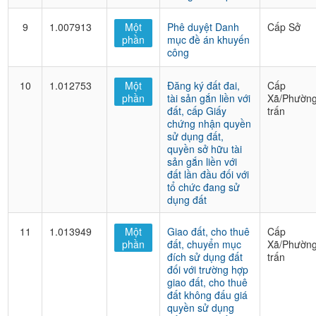
9
1.007913
Một
Phê duyệt Danh
Cấp Sở
phần
mục đề án khuyến
công
10
1.012753
Một
Đăng ký đất đai,
Cấp
phần
tài sản gắn liền với
Xã/Phường
đất, cấp Giấy
trấn
chứng nhận quyền
sử dụng đất,
quyền sở hữu tài
sản gắn liền với
đất lần đầu đối với
tổ chức đang sử
dụng đất
11
1.013949
Một
Giao đất, cho thuê
Cấp
phần
đất, chuyển mục
Xã/Phường
đích sử dụng đất
trấn
đối với trường hợp
giao đất, cho thuê
đất không đấu giá
quyền sử dụng