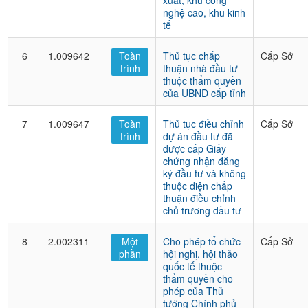
xuất, khu công
nghệ cao, khu kinh
tế
6
1.009642
Toàn
Thủ tục chấp
Cấp Sở
trình
thuận nhà đầu tư
thuộc thẩm quyền
của UBND cấp tỉnh
7
1.009647
Toàn
Thủ tục điều chỉnh
Cấp Sở
trình
dự án đầu tư đã
được cấp Giấy
chứng nhận đăng
ký đầu tư và không
thuộc diện chấp
thuận điều chỉnh
chủ trương đầu tư
8
2.002311
Một
Cho phép tổ chức
Cấp Sở
phần
hội nghị, hội thảo
quốc tế thuộc
thẩm quyền cho
phép của Thủ
tướng Chính phủ