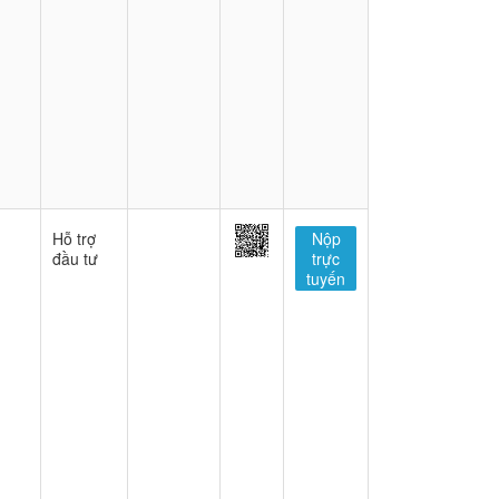
Hỗ trợ
Nộp
đầu tư
trực
tuyến