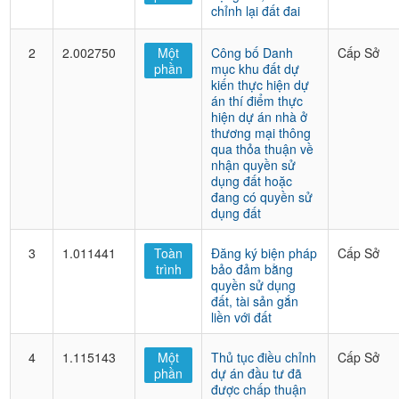
chỉnh lại đất đai
2
2.002750
Một
Công bố Danh
Cấp Sở
phần
mục khu đất dự
kiến thực hiện dự
án thí điểm thực
hiện dự án nhà ở
thương mại thông
qua thỏa thuận về
nhận quyền sử
dụng đất hoặc
đang có quyền sử
dụng đất
3
1.011441
Toàn
Đăng ký biện pháp
Cấp Sở
trình
bảo đảm bằng
quyền sử dụng
đất, tài sản gắn
liền với đất
4
1.115143
Một
Thủ tục điều chỉnh
Cấp Sở
phần
dự án đầu tư đã
được chấp thuận