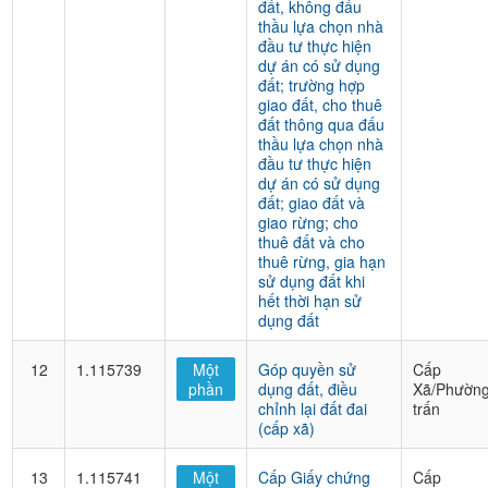
đất, không đấu
thầu lựa chọn nhà
đầu tư thực hiện
dự án có sử dụng
đất; trường hợp
giao đất, cho thuê
đất thông qua đấu
thầu lựa chọn nhà
đầu tư thực hiện
dự án có sử dụng
đất; giao đất và
giao rừng; cho
thuê đất và cho
thuê rừng, gia hạn
sử dụng đất khi
hết thời hạn sử
dụng đất
12
1.115739
Một
Góp quyền sử
Cấp
phần
dụng đất, điều
Xã/Phường
chỉnh lại đất đai
trấn
(cấp xã)
13
1.115741
Một
Cấp Giấy chứng
Cấp