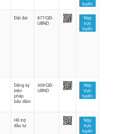
tuyến
Đất đai
877/QĐ-
Nộp
UBND
trực
tuyến
Đăng ký
309/QĐ-
Nộp
biện
UBND
trực
pháp
tuyến
bảo đảm
Hỗ trợ
Nộp
đầu tư
trực
tuyến