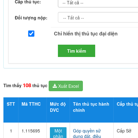
Cấp thủ tục:
-- Tất cả --
Đối tượng nộp:
Tìm kiếm
108
Tìm thấy
thủ tục
Xuất Excel
STT
Mã TTHC
Mức độ
Tên thủ tục hành
Cấp thủ t
DVC
chính
1
1.115695
Một
Góp quyền sử
Cấp Sở
phần
dụng đất, điều