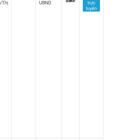
/Thị
UBND
trực
tuyến