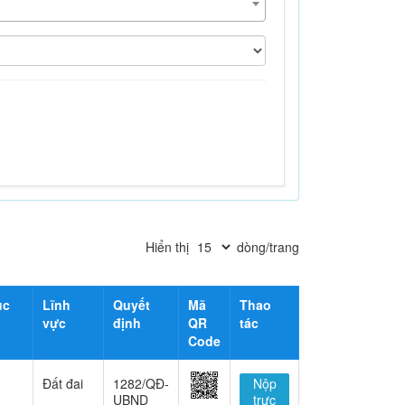
Hiển thị
dòng/trang
ục
Lĩnh
Quyết
Mã
Thao
vực
định
QR
tác
Code
Đất đai
1282/QĐ-
Nộp
UBND
trực