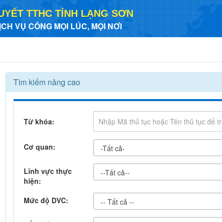
UYẾT TTHC TỈNH LẠNG SƠN
ỊCH VỤ CÔNG MỌI LÚC, MỌI NƠI
Tìm kiếm nâng cao
Từ khóa:
Cơ quan:
-Tất cả-
Lĩnh vực thực
--Tất cả--
hiện:
Mức độ DVC:
-- Tất cả --