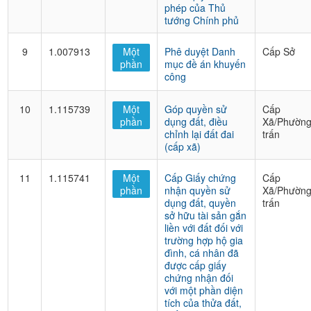
phép của Thủ
tướng Chính phủ
9
1.007913
Một
Phê duyệt Danh
Cấp Sở
phần
mục đề án khuyến
công
10
1.115739
Một
Góp quyền sử
Cấp
phần
dụng đất, điều
Xã/Phường
chỉnh lại đất đai
trấn
(cấp xã)
11
1.115741
Một
Cấp Giấy chứng
Cấp
phần
nhận quyền sử
Xã/Phường
dụng đất, quyền
trấn
sở hữu tài sản gắn
liền với đất đối với
trường hợp hộ gia
đình, cá nhân đã
được cấp giấy
chứng nhận đối
với một phần diện
tích của thửa đất,