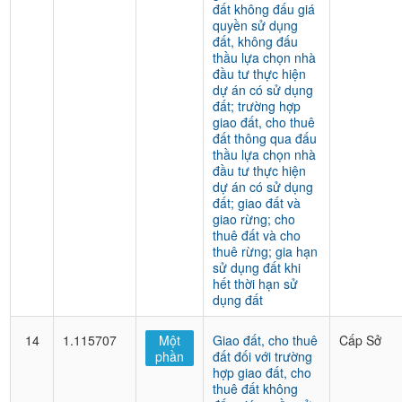
đất không đấu giá
quyền sử dụng
đất, không đấu
thầu lựa chọn nhà
đầu tư thực hiện
dự án có sử dụng
đất; trường hợp
giao đất, cho thuê
đất thông qua đấu
thầu lựa chọn nhà
đầu tư thực hiện
dự án có sử dụng
đất; giao đất và
giao rừng; cho
thuê đất và cho
thuê rừng; gia hạn
sử dụng đất khi
hết thời hạn sử
dụng đất
14
1.115707
Một
Giao đất, cho thuê
Cấp Sở
phần
đất đối với trường
hợp giao đất, cho
thuê đất không