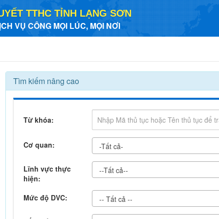
UYẾT TTHC TỈNH LẠNG SƠN
ỊCH VỤ CÔNG MỌI LÚC, MỌI NƠI
Tìm kiếm nâng cao
Từ khóa:
Cơ quan:
-Tất cả-
Lĩnh vực thực
--Tất cả--
hiện:
Mức độ DVC:
-- Tất cả --