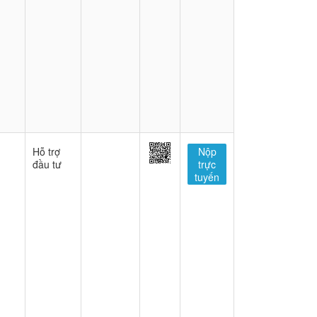
Hỗ trợ
Nộp
đầu tư
trực
tuyến