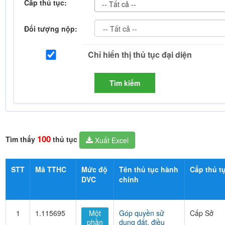
Cấp thủ tục:
-- Tất cả --
Đối tượng nộp:
Tìm kiếm
100
Tìm thấy
thủ tục
Xuất Excel
STT
Mã TTHC
Mức độ
Tên thủ tục hành
Cấp thủ t
DVC
chính
1
1.115695
Một
Góp quyền sử
Cấp Sở
phần
dụng đất, điều