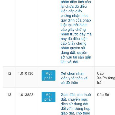
phần diện tích còn
lại chưa đủ điều
kiện cấp giấy
chứng nhận theo
quy định của pháp
luật tại thời điểm
cấp giấy chứng
nhận trước đây mà
nay đủ điều kiện
cấp Giấy chứng
nhận quyền sử
dụng đất, quyền
sở hữu tài sản gắn
liền với đất
12
1.010130
Một
Xét chọn nhân
Cấp
phần
viên y tế thôn và
Xã/Phường
cô đỡ thôn
trấn
13
1.013823
Một
Giao đất, cho thuê
Cấp Sở
phần
đất, chuyển mục
đích sử dụng đất
đối với trường hợp
giao đất, cho thuê