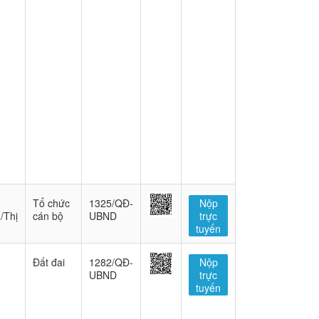
Tổ chức
1325/QĐ-
Nộp
/Thị
cán bộ
UBND
trực
tuyến
Đất đai
1282/QĐ-
Nộp
UBND
trực
tuyến