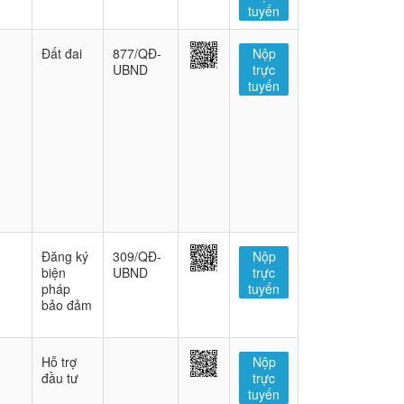
tuyến
Đất đai
877/QĐ-
Nộp
UBND
trực
tuyến
Đăng ký
309/QĐ-
Nộp
biện
UBND
trực
pháp
tuyến
bảo đảm
Hỗ trợ
Nộp
đầu tư
trực
tuyến