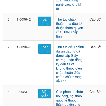
xuất, khu công
nghệ cao, khu kinh
tế
6
1.009642
Toàn
Thủ tục chấp
Cấp Sở
trình
thuận nhà đầu tư
thuộc thẩm quyền
của UBND cấp
tỉnh
7
1.009647
Toàn
Thủ tục điều chỉnh
Cấp Sở
trình
dự án đầu tư đã
được cấp Giấy
chứng nhận đăng
ký đầu tư và
không thuộc diện
chấp thuận điều
chỉnh chủ trương
đầu tư
8
2.002311
Một
Cho phép tổ chức
Cấp Sở
phần
hội nghị, hội thảo
quốc tế thuộc
thẩm quyền cho