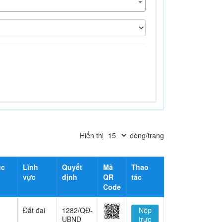
Hiển thị
dòng/trang
ục
Lĩnh
Quyết
Mã
Thao
vực
định
QR
tác
Code
Đất đai
1282/QĐ-
Nộp
UBND
trực