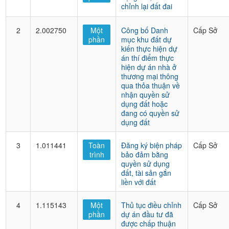
chỉnh lại đất đai
2
2.002750
Một
Công bố Danh
Cấp Sở
phần
mục khu đất dự
kiến thực hiện dự
án thí điểm thực
hiện dự án nhà ở
thương mại thông
qua thỏa thuận về
nhận quyền sử
dụng đất hoặc
đang có quyền sử
dụng đất
3
1.011441
Toàn
Đăng ký biện pháp
Cấp Sở
trình
bảo đảm bằng
quyền sử dụng
đất, tài sản gắn
liền với đất
4
1.115143
Một
Thủ tục điều chỉnh
Cấp Sở
phần
dự án đầu tư đã
được chấp thuận