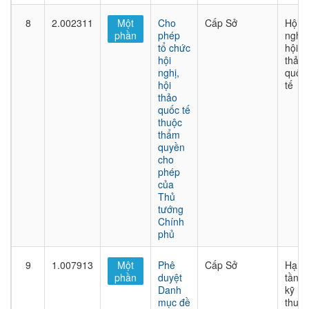
8
2.002311
Một
Cho
Cấp Sở
Hội
phần
phép
nghị,
tổ chức
hội
hội
thảo
nghị,
quốc
hội
tế
thảo
quốc tế
thuộc
thẩm
quyền
cho
phép
của
Thủ
tướng
Chính
phủ
9
1.007913
Một
Phê
Cấp Sở
Hạ
phần
duyệt
tầng
Danh
kỹ
mục đề
thuật