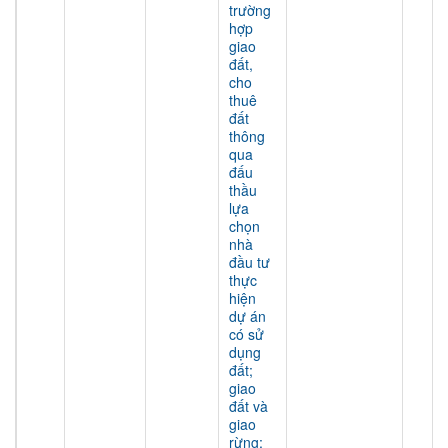
trường
hợp
giao
đất,
cho
thuê
đất
thông
qua
đấu
thầu
lựa
chọn
nhà
đầu tư
thực
hiện
dự án
có sử
dụng
đất;
giao
đất và
giao
rừng;