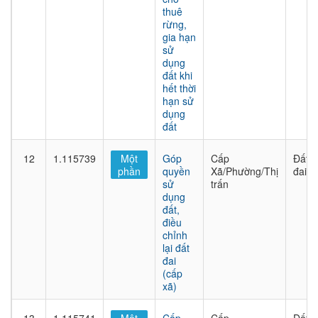
thuê
rừng,
gia hạn
sử
dụng
đất khi
hết thời
hạn sử
dụng
đất
12
1.115739
Một
Góp
Cấp
Đất
phần
quyền
Xã/Phường/Thị
đai
sử
trấn
dụng
đất,
điều
chỉnh
lại đất
đai
(cấp
xã)