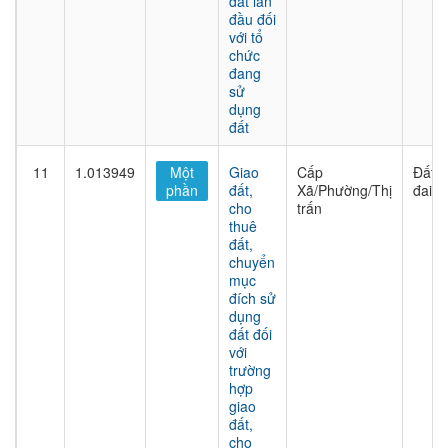
đất lần
đầu đối
với tổ
chức
đang
sử
dụng
đất
11
1.013949
Một
Giao
Cấp
Đất
phần
đất,
Xã/Phường/Thị
đai
cho
trấn
thuê
đất,
chuyển
mục
đích sử
dụng
đất đối
với
trường
hợp
giao
đất,
cho