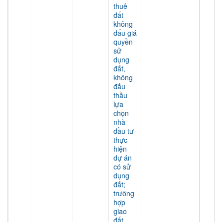
thuê
đất
không
đấu giá
quyền
sử
dụng
đất,
không
đấu
thầu
lựa
chọn
nhà
đầu tư
thực
hiện
dự án
có sử
dụng
đất;
trường
hợp
giao
đất,