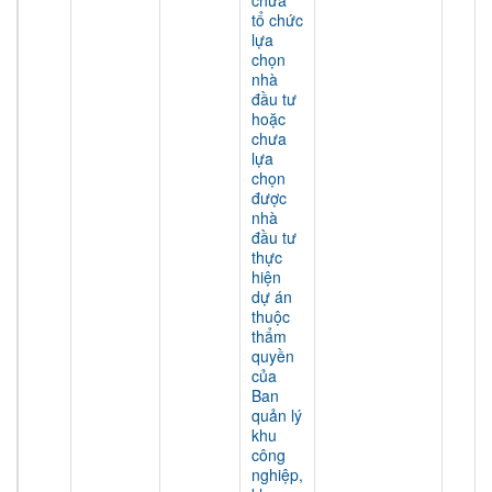
chưa
tổ chức
lựa
chọn
nhà
đầu tư
hoặc
chưa
lựa
chọn
được
nhà
đầu tư
thực
hiện
dự án
thuộc
thẩm
quyền
của
Ban
quản lý
khu
công
nghiệp,