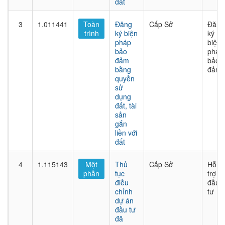
đất
3
1.011441
Toàn
Đăng
Cấp Sở
Đăng
trình
ký biện
ký
pháp
biện
bảo
pháp
đảm
bảo
bằng
đảm
quyền
sử
dụng
đất, tài
sản
gắn
liền với
đất
4
1.115143
Một
Thủ
Cấp Sở
Hỗ
phần
tục
trợ
điều
đầu
chỉnh
tư
dự án
đầu tư
đã