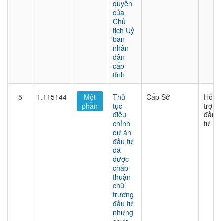
quyền
của
Chủ
tịch Uỷ
ban
nhân
dân
cấp
tỉnh
5
1.115144
Một
Thủ
Cấp Sở
Hỗ
phần
tục
trợ
điều
đầu
chỉnh
tư
dự án
đầu tư
đã
được
chấp
thuận
chủ
trương
đầu tư
nhưng