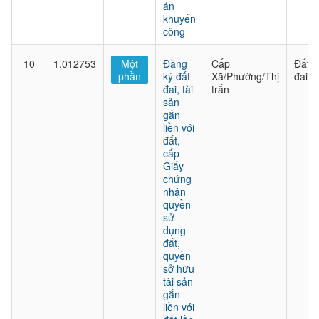
án
khuyến
công
10
1.012753
Một
Đăng
Cấp
Đất
phần
ký đất
Xã/Phường/Thị
đai
đai, tài
trấn
sản
gắn
liền với
đất,
cấp
Giấy
chứng
nhận
quyền
sử
dụng
đất,
quyền
sở hữu
tài sản
gắn
liền với