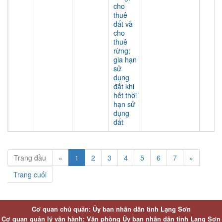
cho
thuê
đất và
cho
thuê
rừng;
gia hạn
sử
dụng
đất khi
hết thời
hạn sử
dụng
đất
Trang đầu
«
1
2
3
4
5
6
7
»
Trang cuối
Cơ quan chủ quản: Ủy ban nhân dân tỉnh Lạng Sơn
Cơ quan quản lý vận hành: Văn phòng Ủy ban nhân dân tỉnh Lạng Sơn