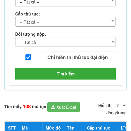
-- Tất cả --
Cấp thủ tục:
-- Tất cả --
Đối tượng nộp:
Tìm kiếm
Hiển thị
108
Tìm thấy
thủ tục
Xuất Excel
dòng/trang
STT
Mã
Mức độ
Tên
Cấp thủ tục
Lĩnh