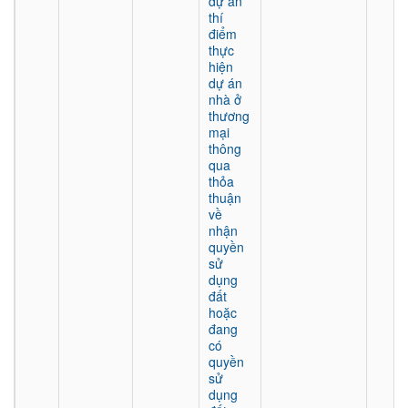
dự án
thí
điểm
thực
hiện
dự án
nhà ở
thương
mại
thông
qua
thỏa
thuận
về
nhận
quyền
sử
dụng
đất
hoặc
đang
có
quyền
sử
dụng