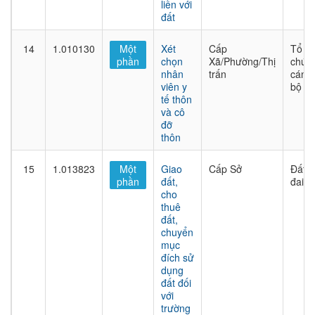
liền với
đất
14
1.010130
Một
Xét
Cấp
Tổ
phần
chọn
Xã/Phường/Thị
chức
nhân
trấn
cán
viên y
bộ
tế thôn
và cô
đỡ
thôn
15
1.013823
Một
Giao
Cấp Sở
Đất
phần
đất,
đai
cho
thuê
đất,
chuyển
mục
đích sử
dụng
đất đối
với
trường