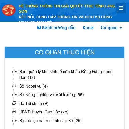
HỆ THỐNG THÔNG TIN GIẢI QUYẾT TTHC TỈNH LẠNG
SƠN
KẾT NỐI, CUNG CẤP THÔNG TIN VÀ DỊCH VỤ CÔNG
MỌI LÚC, MỌI NƠI
Kênh hướng dẫn
Kiosk
Cơ quan
CƠ QUAN THỰC HIỆN
Ban quản lý khu kinh tế cửa khẩu Đồng Đăng-Lạng
Sơn (12)
Sở Ngoại vụ (4)
Sở Nông nghiệp và Môi trường (55)
Sở Tài chính (9)
UBND Huyện Cao Lộc (28)
Bộ thủ tục hành chính cấp Xã (25)