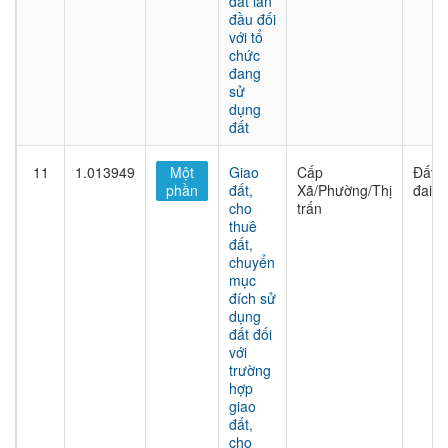
đất lần
đầu đối
với tổ
chức
đang
sử
dụng
đất
11
1.013949
Một
Giao
Cấp
Đất
phần
đất,
Xã/Phường/Thị
đai
cho
trấn
thuê
đất,
chuyển
mục
đích sử
dụng
đất đối
với
trường
hợp
giao
đất,
cho