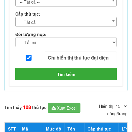
-- Tất cả --
Cấp thủ tục:
-- Tất cả --
Đối tượng nộp:
Tìm kiếm
Hiển thị
108
Tìm thấy
thủ tục
Xuất Excel
dòng/trang
STT
Mã
Mức độ
Tên
Cấp thủ tục
Lĩnh