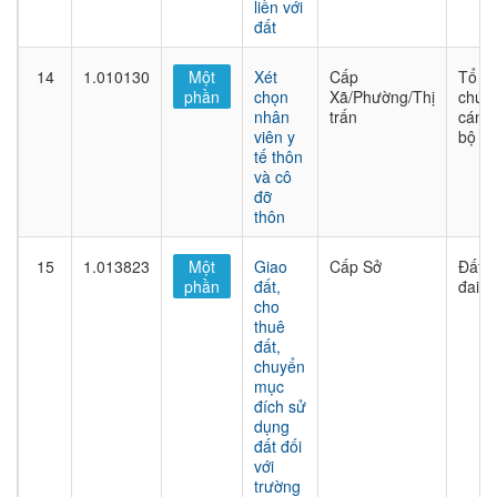
liền với
đất
14
1.010130
Một
Xét
Cấp
Tổ
phần
chọn
Xã/Phường/Thị
chức
nhân
trấn
cán
viên y
bộ
tế thôn
và cô
đỡ
thôn
15
1.013823
Một
Giao
Cấp Sở
Đất
phần
đất,
đai
cho
thuê
đất,
chuyển
mục
đích sử
dụng
đất đối
với
trường