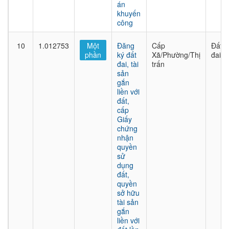
án
khuyến
công
10
1.012753
Một
Đăng
Cấp
Đất
phần
ký đất
Xã/Phường/Thị
đai
đai, tài
trấn
sản
gắn
liền với
đất,
cấp
Giấy
chứng
nhận
quyền
sử
dụng
đất,
quyền
sở hữu
tài sản
gắn
liền với