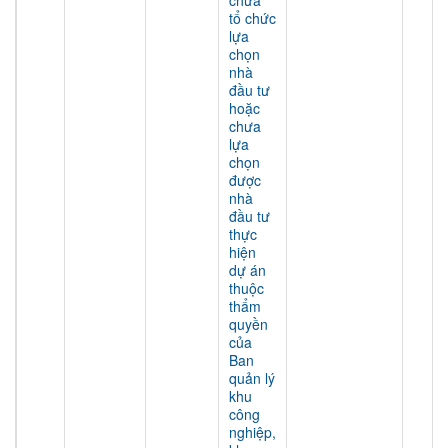
chưa
tổ chức
lựa
chọn
nhà
đầu tư
hoặc
chưa
lựa
chọn
được
nhà
đầu tư
thực
hiện
dự án
thuộc
thẩm
quyền
của
Ban
quản lý
khu
công
nghiệp,