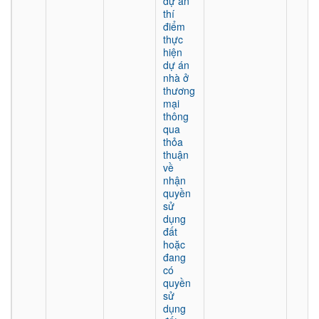
dự án
thí
điểm
thực
hiện
dự án
nhà ở
thương
mại
thông
qua
thỏa
thuận
về
nhận
quyền
sử
dụng
đất
hoặc
đang
có
quyền
sử
dụng