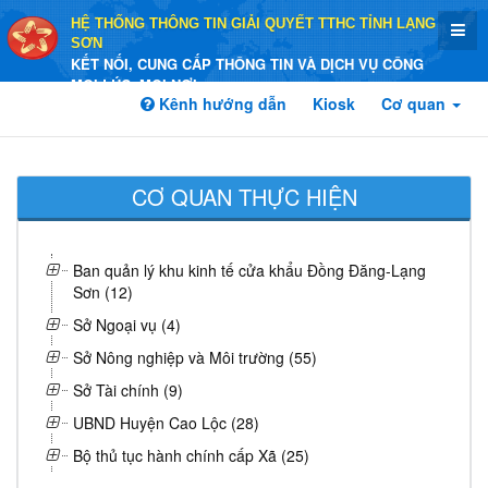
HỆ THỐNG THÔNG TIN GIẢI QUYẾT TTHC TỈNH LẠNG
SƠN
KẾT NỐI, CUNG CẤP THÔNG TIN VÀ DỊCH VỤ CÔNG
MỌI LÚC, MỌI NƠI
Kênh hướng dẫn
Kiosk
Cơ quan
CƠ QUAN THỰC HIỆN
Ban quản lý khu kinh tế cửa khẩu Đồng Đăng-Lạng
Sơn (12)
Sở Ngoại vụ (4)
Sở Nông nghiệp và Môi trường (55)
Sở Tài chính (9)
UBND Huyện Cao Lộc (28)
Bộ thủ tục hành chính cấp Xã (25)