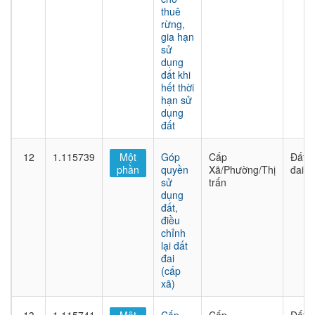
thuê
rừng,
gia hạn
sử
dụng
đất khi
hết thời
hạn sử
dụng
đất
12
1.115739
Một
Góp
Cấp
Đất
phần
quyền
Xã/Phường/Thị
đai
sử
trấn
dụng
đất,
điều
chỉnh
lại đất
đai
(cấp
xã)