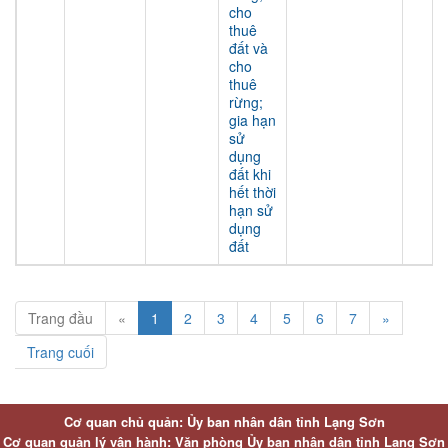
cho
thuê
đất và
cho
thuê
rừng;
gia hạn
sử
dụng
đất khi
hết thời
hạn sử
dụng
đất
Trang đầu
«
1
2
3
4
5
6
7
»
Trang cuối
Cơ quan chủ quản: Ủy ban nhân dân tỉnh Lạng Sơn
Cơ quan quản lý vận hành: Văn phòng Ủy ban nhân dân tỉnh Lạng Sơn