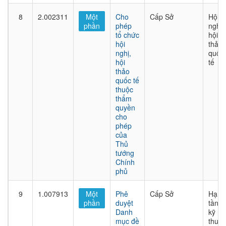
8
2.002311
Một
Cho
Cấp Sở
Hội
phần
phép
nghị,
tổ chức
hội
hội
thảo
nghị,
quốc
hội
tế
thảo
quốc tế
thuộc
thẩm
quyền
cho
phép
của
Thủ
tướng
Chính
phủ
9
1.007913
Một
Phê
Cấp Sở
Hạ
phần
duyệt
tầng
Danh
kỹ
mục đề
thuật