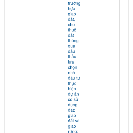
trường
hợp
giao
đất,
cho
thuê
đất
thông
qua
đấu
thầu
lựa
chọn
nhà
đầu tư
thực
hiện
dự án
có sử
dụng
đất;
giao
đất và
giao
rừng;