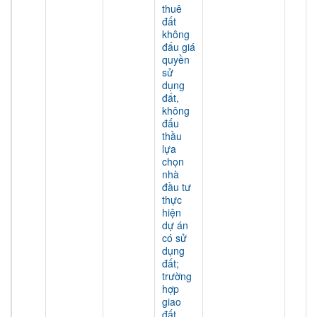
thuê
đất
không
đấu giá
quyền
sử
dụng
đất,
không
đấu
thầu
lựa
chọn
nhà
đầu tư
thực
hiện
dự án
có sử
dụng
đất;
trường
hợp
giao
đất,