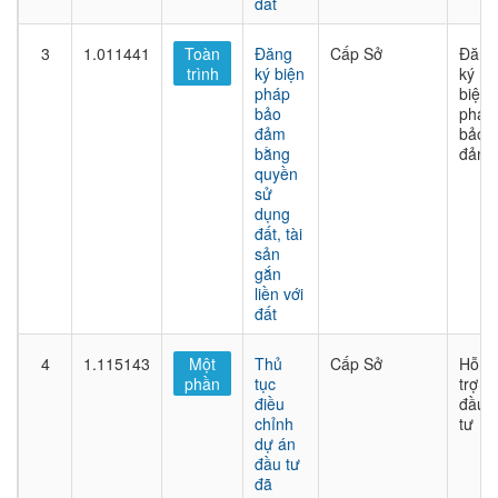
đất
3
1.011441
Toàn
Đăng
Cấp Sở
Đăng
trình
ký biện
ký
pháp
biện
bảo
pháp
đảm
bảo
bằng
đảm
quyền
sử
dụng
đất, tài
sản
gắn
liền với
đất
4
1.115143
Một
Thủ
Cấp Sở
Hỗ
phần
tục
trợ
điều
đầu
chỉnh
tư
dự án
đầu tư
đã