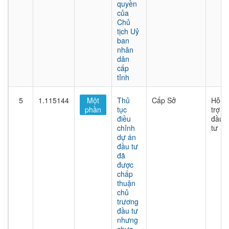
quyền
của
Chủ
tịch Uỷ
ban
nhân
dân
cấp
tỉnh
5
1.115144
Một
Thủ
Cấp Sở
Hỗ
phần
tục
trợ
điều
đầu
chỉnh
tư
dự án
đầu tư
đã
được
chấp
thuận
chủ
trương
đầu tư
nhưng