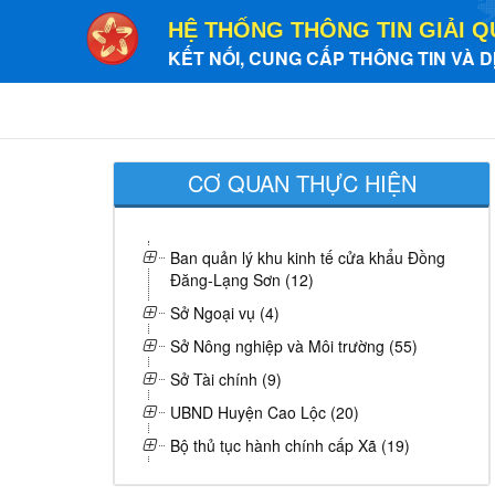
HỆ THỐNG THÔNG TIN GIẢI Q
KẾT NỐI, CUNG CẤP THÔNG TIN VÀ D
CƠ QUAN THỰC HIỆN
Ban quản lý khu kinh tế cửa khẩu Đồng
Đăng-Lạng Sơn (12)
Sở Ngoại vụ (4)
Sở Nông nghiệp và Môi trường (55)
Sở Tài chính (9)
UBND Huyện Cao Lộc (20)
Bộ thủ tục hành chính cấp Xã (19)