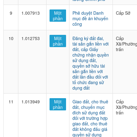
9
1.007913
Một
Phê duyệt Danh
Cấp Sở
phần
mục đề án khuyến
công
10
1.012753
Một
Đăng ký đất đai,
Cấp
phần
tài sản gắn liền với
Xã/Phường
đất, cấp Giấy
trấn
chứng nhận quyền
sử dụng đất,
quyền sở hữu tài
sản gắn liền với
đất lần đầu đối với
tổ chức đang sử
dụng đất
11
1.013949
Một
Giao đất, cho thuê
Cấp
phần
đất, chuyển mục
Xã/Phường
đích sử dụng đất
trấn
đối với trường hợp
giao đất, cho thuê
đất không đấu giá
quyền sử dụng