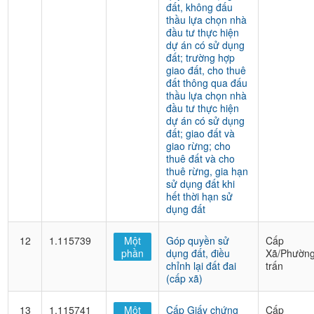
đất, không đấu
thầu lựa chọn nhà
đầu tư thực hiện
dự án có sử dụng
đất; trường hợp
giao đất, cho thuê
đất thông qua đấu
thầu lựa chọn nhà
đầu tư thực hiện
dự án có sử dụng
đất; giao đất và
giao rừng; cho
thuê đất và cho
thuê rừng, gia hạn
sử dụng đất khi
hết thời hạn sử
dụng đất
12
1.115739
Một
Góp quyền sử
Cấp
phần
dụng đất, điều
Xã/Phường
chỉnh lại đất đai
trấn
(cấp xã)
13
1.115741
Một
Cấp Giấy chứng
Cấp