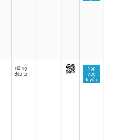
Hỗ trợ
Nộp
đầu tư
trực
tuyến