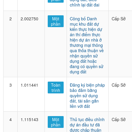
chỉnh lại đất đai
2
2.002750
Một
Công bố Danh
Cấp Sở
phần
mục khu đất dự
kiến thực hiện dự
án thí điểm thực
hiện dự án nhà ở
thương mại thông
qua thỏa thuận về
nhận quyền sử
dụng đất hoặc
đang có quyền sử
dụng đất
3
1.011441
Toàn
Đăng ký biện pháp
Cấp Sở
trình
bảo đảm bằng
quyền sử dụng
đất, tài sản gắn
liền với đất
4
1.115143
Một
Thủ tục điều chỉnh
Cấp Sở
phần
dự án đầu tư đã
được chấp thuận