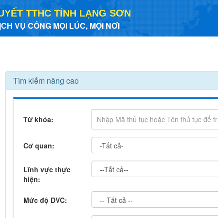
UYẾT TTHC TỈNH LẠNG SƠN
ỊCH VỤ CÔNG MỌI LÚC, MỌI NƠI
Tìm kiếm nâng cao
Từ khóa:
Cơ quan:
Lĩnh vực thực
hiện:
Mức độ DVC: