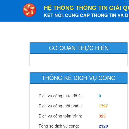
HỆ THỐNG THÔNG TIN GIẢI Q
KẾT NỐI, CUNG CẤP THÔNG TIN VÀ D
CƠ QUAN THỰC HIỆN
THỐNG KÊ DỊCH VỤ CÔNG
Dịch vụ công mức độ 2:
0
Dịch vụ công một phần:
1797
Dịch vụ công toàn trình:
323
Tổng số dịch vụ công:
2120