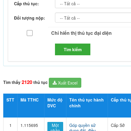
Cấp thủ tục:
Đối tượng nộp:
Tìm kiếm
2120
Tìm thấy
thủ tục
Xuất Excel
STT
Mã TTHC
Mức độ
Tên thủ tục hành
Cấp thủ t
DVC
chính
1
1.115695
Một
Góp quyền sử
Cấp Sở
phần
dụng đất, điều