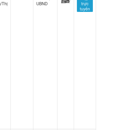
/Thị
UBND
trực
tuyến