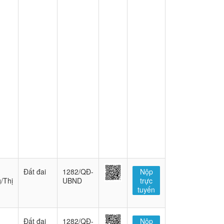
Đất đai
1282/QĐ-
Nộp
/Thị
UBND
trực
tuyến
Đất đai
1282/QĐ-
Nộp