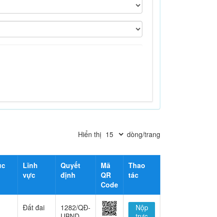
Hiển thị
dòng/trang
ục
Lĩnh
Quyết
Mã
Thao
vực
định
QR
tác
Code
Đất đai
1282/QĐ-
Nộp
UBND
trực