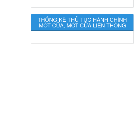
THỐNG KÊ THỦ TỤC HÀNH CHÍNH
MỘT CỬA, MỘT CỬA LIÊN THÔNG