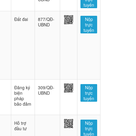
tuyến
Đất đai
877/QĐ-
Nộp
UBND
trực
tuyến
Đăng ký
309/QĐ-
Nộp
biện
UBND
trực
pháp
tuyến
bảo đảm
Hỗ trợ
Nộp
đầu tư
trực
tuyến