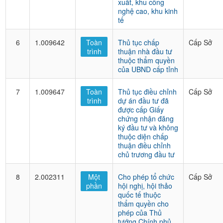
xuất, khu công
nghệ cao, khu kinh
tế
6
1.009642
Toàn
Thủ tục chấp
Cấp Sở
trình
thuận nhà đầu tư
thuộc thẩm quyền
của UBND cấp tỉnh
7
1.009647
Toàn
Thủ tục điều chỉnh
Cấp Sở
trình
dự án đầu tư đã
được cấp Giấy
chứng nhận đăng
ký đầu tư và không
thuộc diện chấp
thuận điều chỉnh
chủ trương đầu tư
8
2.002311
Một
Cho phép tổ chức
Cấp Sở
phần
hội nghị, hội thảo
quốc tế thuộc
thẩm quyền cho
phép của Thủ
tướng Chính phủ