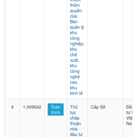
thẩm
quyền
của
Ban
quản lý
khu
công
nghiệp,
khu
chế
xuất,
khu
công
nghệ
cao,
khu
kinh tế
6
1.009642
Toàn
Thủ
Cấp Sở
Đầu
trình
tục
tư tại
chấp
Việt
thuận
Nam
nhà
đầu tư