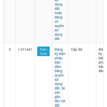
dụng
đất
hoặc
đang
có
quyền
sử
dụng
đất
3
1.011441
Toàn
Đăng
Cấp Sở
Đăng
trình
ký biện
ký
pháp
biện
bảo
pháp
đảm
bảo
bằng
đảm
quyền
sử
dụng
đất, tài
sản
gắn
liền với
đất