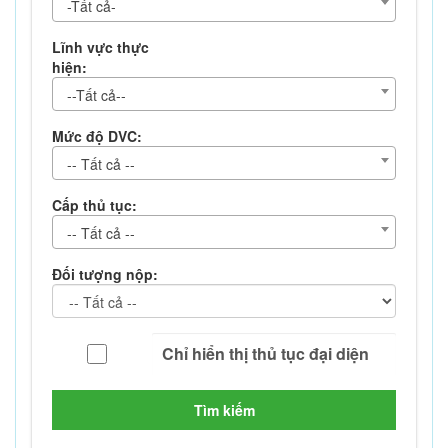
-Tất cả-
Lĩnh vực thực
hiện:
--Tất cả--
Mức độ DVC:
-- Tất cả --
Cấp thủ tục:
-- Tất cả --
Đối tượng nộp:
Tìm kiếm