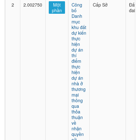
2
2.002750
Một
Công
Cấp Sở
Đất
phần
bố
đai
Danh
mục
khu đất
dự kiến
thực
hiện
dự án
thí
điểm
thực
hiện
dự án
nhà ở
thương
mại
thông
qua
thỏa
thuận
về
nhận
quyền
sử