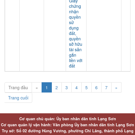
Giấy
chứng
nhận
quyền
sử
dụng
đất,
quyền
sở hữu
tài sản
gắn
liền với
đất
Trang đầu
«
1
2
3
4
5
6
7
»
Trang cuối
Cơ quan chủ quản: Ủy ban nhân dân tỉnh Lạng Sơn
Cơ quan quản lý vận hành: Văn phòng Ủy ban nhân dân tỉnh Lạng Sơn
Trụ sở: Số 02 đường Hùng Vương, phường Chi Lăng, thành phố Lạng