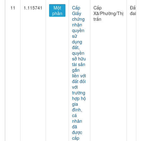
11
1.115741
Một
Cấp
Cấp
Đất
phần
Giấy
Xã/Phường/Thị
đai
chứng
trấn
nhận
quyền
sử
dụng
đất,
quyền
sở hữu
tài sản
gắn
liền với
đất đối
với
trường
hợp hộ
gia
đình,
cá
nhân
đã
được
cấp