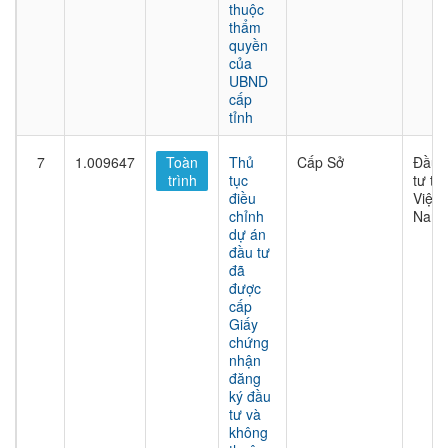
thuộc
thẩm
quyền
của
UBND
cấp
tỉnh
7
1.009647
Toàn
Thủ
Cấp Sở
Đầu
trình
tục
tư tại
điều
Việt
chỉnh
Nam
dự án
đầu tư
đã
được
cấp
Giấy
chứng
nhận
đăng
ký đầu
tư và
không