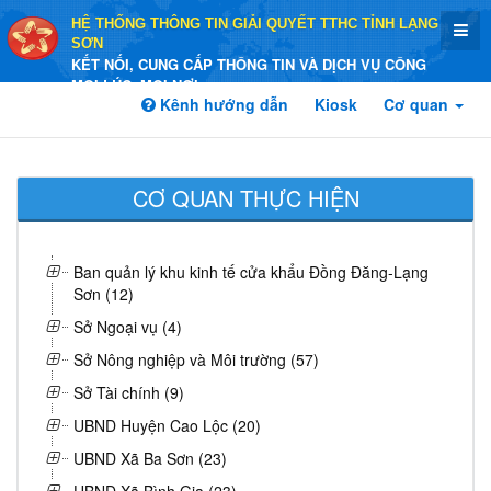
HỆ THỐNG THÔNG TIN GIẢI QUYẾT TTHC TỈNH LẠNG
SƠN
KẾT NỐI, CUNG CẤP THÔNG TIN VÀ DỊCH VỤ CÔNG
MỌI LÚC, MỌI NƠI
Kênh hướng dẫn
Kiosk
Cơ quan
CƠ QUAN THỰC HIỆN
Ban quản lý khu kinh tế cửa khẩu Đồng Đăng-Lạng
Sơn (12)
Sở Ngoại vụ (4)
Sở Nông nghiệp và Môi trường (57)
Sở Tài chính (9)
UBND Huyện Cao Lộc (20)
UBND Xã Ba Sơn (23)