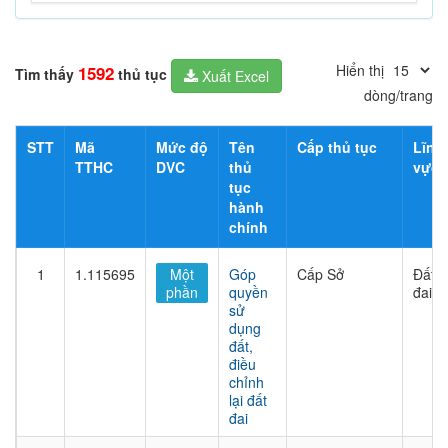
Hiển thị
1592
Tìm thấy
thủ tục
Xuất Excel
dòng/trang
STT
Mã
Mức độ
Tên
Cấp thủ tục
Lĩnh
TTHC
DVC
thủ
vực
tục
hành
chính
1
1.115695
Một
Góp
Cấp Sở
Đất
phần
quyền
đai
sử
dụng
đất,
điều
chỉnh
lại đất
đai