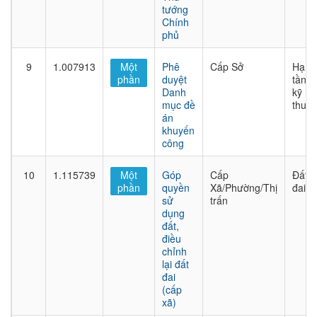
tướng
Chính
phủ
9
1.007913
Một
Phê
Cấp Sở
Hạ
phần
duyệt
tầng
Danh
kỹ
mục đề
thuật
án
khuyến
công
10
1.115739
Một
Góp
Cấp
Đất
phần
quyền
Xã/Phường/Thị
đai
sử
trấn
dụng
đất,
điều
chỉnh
lại đất
đai
(cấp
xã)