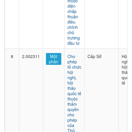
thuộc
diện
chấp
thuận
điều
chỉnh
chủ
trương
đầu tư
8
2.002311
Một
Cho
Cấp Sở
Hội
phần
phép
nghị,
tổ chức
hội
hội
thảo
nghị,
quốc
hội
tế
thảo
quốc tế
thuộc
thẩm
quyền
cho
phép
của
Thủ