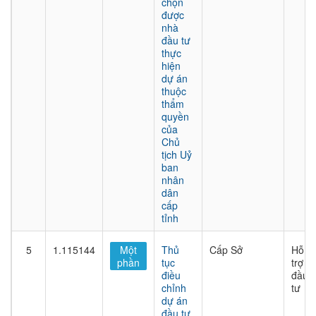
chọn
được
nhà
đầu tư
thực
hiện
dự án
thuộc
thẩm
quyền
của
Chủ
tịch Uỷ
ban
nhân
dân
cấp
tỉnh
5
1.115144
Một
Thủ
Cấp Sở
Hỗ
phần
tục
trợ
điều
đầu
chỉnh
tư
dự án
đầu tư