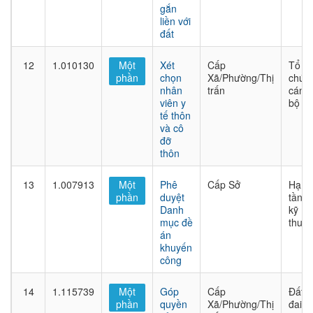
gắn
liền với
đất
12
1.010130
Một
Xét
Cấp
Tổ
phần
chọn
Xã/Phường/Thị
chức
nhân
trấn
cán
viên y
bộ
tế thôn
và cô
đỡ
thôn
13
1.007913
Một
Phê
Cấp Sở
Hạ
phần
duyệt
tầng
Danh
kỹ
mục đề
thuật
án
khuyến
công
14
1.115739
Một
Góp
Cấp
Đất
phần
quyền
Xã/Phường/Thị
đai