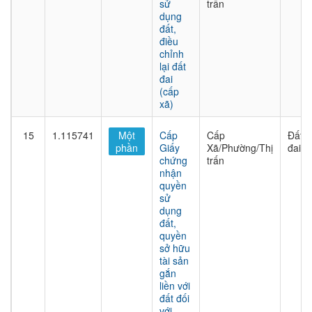
sử
trấn
dụng
đất,
điều
chỉnh
lại đất
đai
(cấp
xã)
15
1.115741
Một
Cấp
Cấp
Đất
phần
Giấy
Xã/Phường/Thị
đai
chứng
trấn
nhận
quyền
sử
dụng
đất,
quyền
sở hữu
tài sản
gắn
liền với
đất đối
với