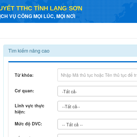
UYẾT TTHC TỈNH LẠNG SƠN
ỊCH VỤ CÔNG MỌI LÚC, MỌI NƠI
Tìm kiếm nâng cao
Từ khóa:
Cơ quan:
-Tất cả-
Lĩnh vực thực
--Tất cả--
hiện:
Mức độ DVC:
-- Tất cả --