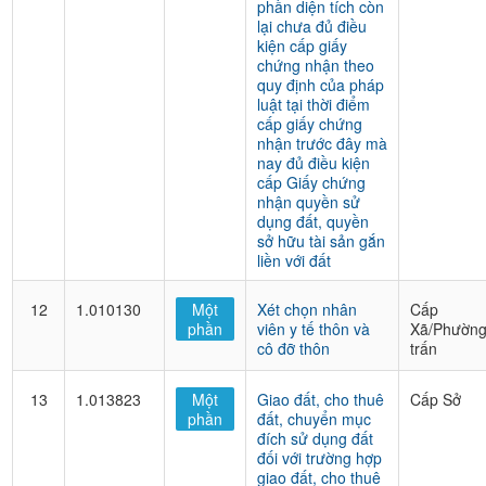
phần diện tích còn
lại chưa đủ điều
kiện cấp giấy
chứng nhận theo
quy định của pháp
luật tại thời điểm
cấp giấy chứng
nhận trước đây mà
nay đủ điều kiện
cấp Giấy chứng
nhận quyền sử
dụng đất, quyền
sở hữu tài sản gắn
liền với đất
12
1.010130
Một
Xét chọn nhân
Cấp
phần
viên y tế thôn và
Xã/Phường
cô đỡ thôn
trấn
13
1.013823
Một
Giao đất, cho thuê
Cấp Sở
phần
đất, chuyển mục
đích sử dụng đất
đối với trường hợp
giao đất, cho thuê