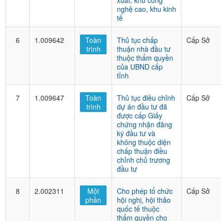
xuất, khu công
nghệ cao, khu kinh
tế
6
1.009642
Toàn
Thủ tục chấp
Cấp Sở
trình
thuận nhà đầu tư
thuộc thẩm quyền
của UBND cấp
tỉnh
7
1.009647
Toàn
Thủ tục điều chỉnh
Cấp Sở
trình
dự án đầu tư đã
được cấp Giấy
chứng nhận đăng
ký đầu tư và
không thuộc diện
chấp thuận điều
chỉnh chủ trương
đầu tư
8
2.002311
Một
Cho phép tổ chức
Cấp Sở
phần
hội nghị, hội thảo
quốc tế thuộc
thẩm quyền cho