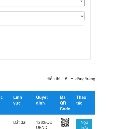
Hiển thị
dòng/trang
ục
Lĩnh
Quyết
Mã
Thao
vực
định
QR
tác
Code
Đất đai
1282/QĐ-
Nộp
UBND
trực