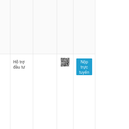
Hỗ trợ
Nộp
đầu tư
trực
tuyến