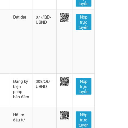
tuyến
Đất đai
877/QĐ-
Nộp
UBND
trực
tuyến
Đăng ký
309/QĐ-
Nộp
biện
UBND
trực
pháp
tuyến
bảo đảm
Hỗ trợ
Nộp
đầu tư
trực
tuyến