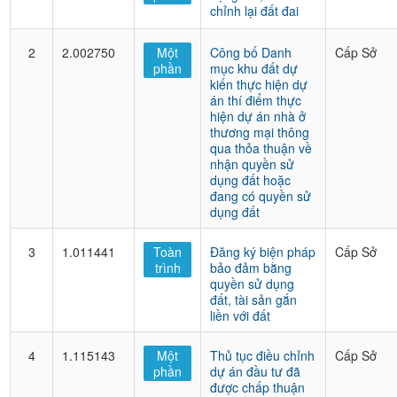
chỉnh lại đất đai
2
2.002750
Một
Công bố Danh
Cấp Sở
phần
mục khu đất dự
kiến thực hiện dự
án thí điểm thực
hiện dự án nhà ở
thương mại thông
qua thỏa thuận về
nhận quyền sử
dụng đất hoặc
đang có quyền sử
dụng đất
3
1.011441
Toàn
Đăng ký biện pháp
Cấp Sở
trình
bảo đảm bằng
quyền sử dụng
đất, tài sản gắn
liền với đất
4
1.115143
Một
Thủ tục điều chỉnh
Cấp Sở
phần
dự án đầu tư đã
được chấp thuận