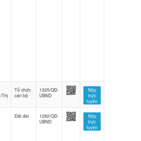
Tổ chức
1325/QĐ-
Nộp
/Thị
cán bộ
UBND
trực
tuyến
Đất đai
1282/QĐ-
Nộp
UBND
trực
tuyến