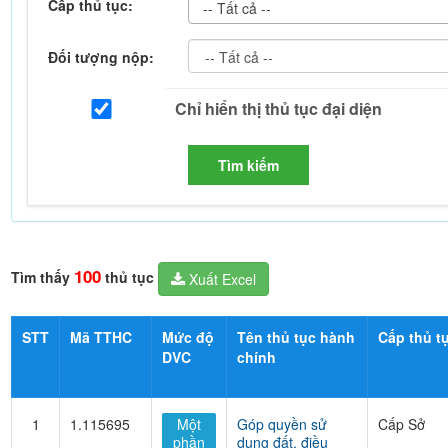
Cấp thủ tục:
-- Tất cả --
Đối tượng nộp:
Tìm kiếm
100
Tìm thấy
thủ tục
Xuất Excel
STT
Mã TTHC
Mức độ
Tên thủ tục hành
Cấp thủ t
DVC
chính
1
1.115695
Một
Góp quyền sử
Cấp Sở
phần
dụng đất, điều