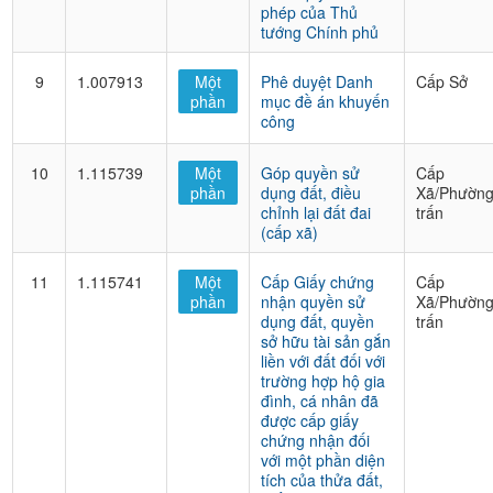
phép của Thủ
tướng Chính phủ
9
1.007913
Một
Phê duyệt Danh
Cấp Sở
phần
mục đề án khuyến
công
10
1.115739
Một
Góp quyền sử
Cấp
phần
dụng đất, điều
Xã/Phường
chỉnh lại đất đai
trấn
(cấp xã)
11
1.115741
Một
Cấp Giấy chứng
Cấp
phần
nhận quyền sử
Xã/Phường
dụng đất, quyền
trấn
sở hữu tài sản gắn
liền với đất đối với
trường hợp hộ gia
đình, cá nhân đã
được cấp giấy
chứng nhận đối
với một phần diện
tích của thửa đất,