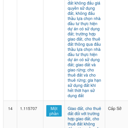
đất không đấu giá
quyền sử dụng
đất, không đấu
thầu lựa chọn nhà
đầu tư thực hiện
dự án có sử dụng
đất; trường hợp
giao đất, cho thuê
đất thông qua đấu
thầu lựa chọn nhà
đầu tư thực hiện
dự án có sử dụng
đất; giao đất và
giao rừng; cho
thuê đất và cho
thuê rừng; gia hạn
sử dụng đất khi
hết thời hạn sử
dụng đất
14
1.115707
Một
Giao đất, cho thuê
Cấp Sở
phần
đất đối với trường
hợp giao đất, cho
thuê đất không