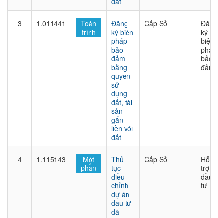
đất
3
1.011441
Toàn
Đăng
Cấp Sở
Đăng
trình
ký biện
ký
pháp
biện
bảo
pháp
đảm
bảo
bằng
đảm
quyền
sử
dụng
đất, tài
sản
gắn
liền với
đất
4
1.115143
Một
Thủ
Cấp Sở
Hỗ
phần
tục
trợ
điều
đầu
chỉnh
tư
dự án
đầu tư
đã