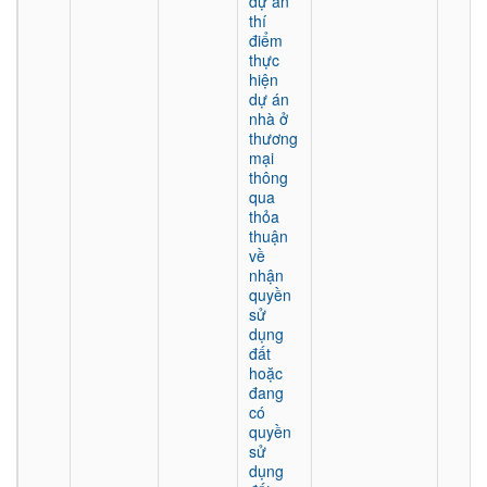
dự án
thí
điểm
thực
hiện
dự án
nhà ở
thương
mại
thông
qua
thỏa
thuận
về
nhận
quyền
sử
dụng
đất
hoặc
đang
có
quyền
sử
dụng