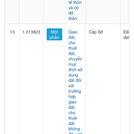
tế thôn
và cô
đỡ
thôn
13
1.013823
Một
Giao
Cấp Sở
Đất
phần
đất,
đai
cho
thuê
đất,
chuyển
mục
đích sử
dụng
đất đối
với
trường
hợp
giao
đất,
cho
thuê
đất
không