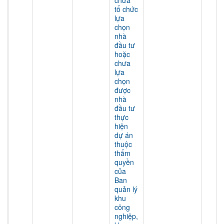
chưa
tổ chức
lựa
chọn
nhà
đầu tư
hoặc
chưa
lựa
chọn
được
nhà
đầu tư
thực
hiện
dự án
thuộc
thẩm
quyền
của
Ban
quản lý
khu
công
nghiệp,