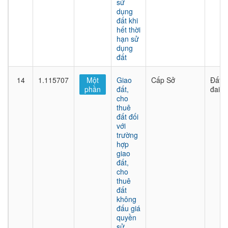
sử
dụng
đất khi
hết thời
hạn sử
dụng
đất
14
1.115707
Một
Giao
Cấp Sở
Đất
phần
đất,
đai
cho
thuê
đất đối
với
trường
hợp
giao
đất,
cho
thuê
đất
không
đấu giá
quyền
sử