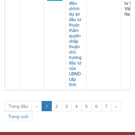
điều
tư tại
chỉnh
Việt
dự án
Nam
đầu tư
thuộc
thẩm
quyền
chấp
thuận
chủ
trương
đầu tư
của
UBND
cấp
tỉnh
Trang đầu
«
1
2
3
4
5
6
7
»
Trang cuối