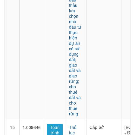
thầu
lựa
chọn
nhà
đầu tư
thực
hiện
dự án
có sử
dụng
đất;
giao
đất và
giao
rừng;
cho
thuê
đất và
cho
thuê
rừng
15
1.009646
Toàn
Thủ
Cấp Sở
[BQL
trình
tục
- Đầu