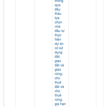
thông
qua
đấu
thầu
lựa
chọn
nhà
đầu tư
thực
hiện
dự án
có sử
dụng
đất;
giao
đất và
giao
rừng;
cho
thuê
đất và
cho
thuê
rừng;
gia hạn