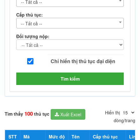
-- Tất cả --
Cấp thủ tục:
-- Tất cả --
Đối tượng nộp:
Tìm kiếm
Hiển thị
100
Tìm thấy
thủ tục
Xuất Excel
dòng/trang
STT
Mã
Mức độ
Tên
Cấp thủ tục
Lĩnh