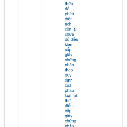
thửa
đất,
phần
diện
tích
còn lại
chưa
đủ điều
kiện
cấp
giấy
chứng
nhận
theo
quy
định
của
pháp
luật tại
thời
điểm
cấp
giấy
chứng
nhận