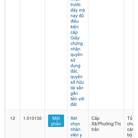
trước
đây mà
nay đủ
điều
kiện
cấp
Giấy
chứng
nhận
quyền
sử
dụng
đất,
quyền
sở hữu
tài sản
gắn
liền với
đất
12
1.010130
Một
Xét
Cấp
Tổ
phần
chọn
Xã/Phường/Thị
chức
nhân
trấn
cán
viên y
bộ