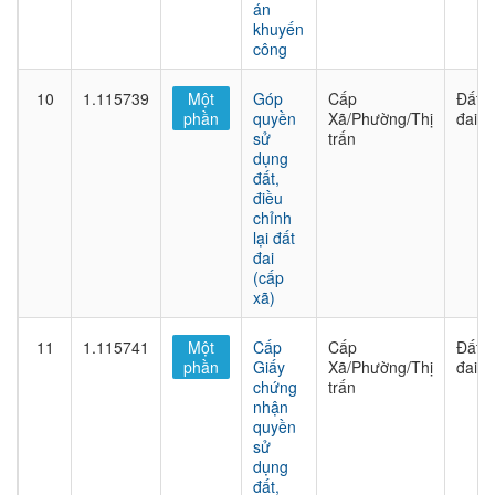
án
khuyến
công
10
1.115739
Một
Góp
Cấp
Đất
phần
quyền
Xã/Phường/Thị
đai
sử
trấn
dụng
đất,
điều
chỉnh
lại đất
đai
(cấp
xã)
11
1.115741
Một
Cấp
Cấp
Đất
phần
Giấy
Xã/Phường/Thị
đai
chứng
trấn
nhận
quyền
sử
dụng
đất,