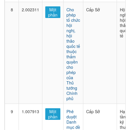
8
2.002311
Một
Cho
Cấp Sở
Hội
phần
phép
nghị,
tổ chức
hội
hội
thảo
nghị,
quốc
hội
tế
thảo
quốc tế
thuộc
thẩm
quyền
cho
phép
của
Thủ
tướng
Chính
phủ
9
1.007913
Một
Phê
Cấp Sở
Hạ
phần
duyệt
tầng
Danh
kỹ
mục đề
thuật