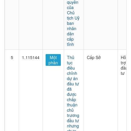
quyền
của
Chủ
tịch Uỷ
ban
nhân
dân
cấp
tỉnh
5
1.115144
Một
Thủ
Cấp Sở
Hỗ
phần
tục
trợ
điều
đầu
chỉnh
tư
dự án
đầu tư
đã
được
chấp
thuận
chủ
trương
đầu tư
nhưng