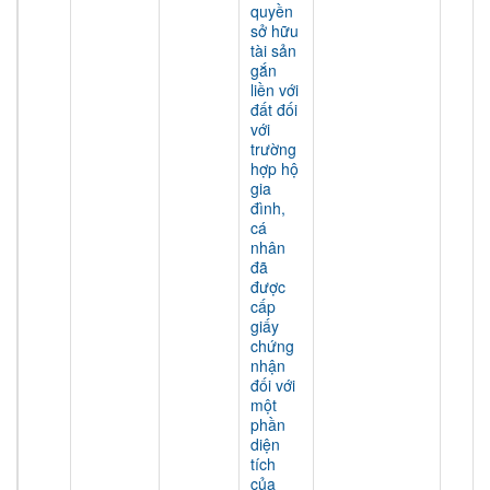
quyền
sở hữu
tài sản
gắn
liền với
đất đối
với
trường
hợp hộ
gia
đình,
cá
nhân
đã
được
cấp
giấy
chứng
nhận
đối với
một
phần
diện
tích
của