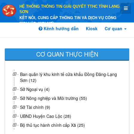
HỆ THỐNG THÔNG TIN GIẢI QUYẾT TTHC TỈNH LẠNG
SƠN
KẾT NỐI, CUNG CẤP THÔNG TIN VÀ DỊCH VỤ CÔNG
MỌI LÚC, MỌI NƠI
Kênh hướng dẫn
Kiosk
Cơ quan
CƠ QUAN THỰC HIỆN
Ban quản lý khu kinh tế cửa khẩu Đồng Đăng-Lạng
Sơn (12)
Sở Ngoại vụ (4)
Sở Nông nghiệp và Môi trường (55)
Sở Tài chính (9)
UBND Huyện Cao Lộc (28)
Bộ thủ tục hành chính cấp Xã (25)