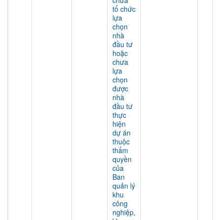
chưa
tổ chức
lựa
chọn
nhà
đầu tư
hoặc
chưa
lựa
chọn
được
nhà
đầu tư
thực
hiện
dự án
thuộc
thẩm
quyền
của
Ban
quản lý
khu
công
nghiệp,