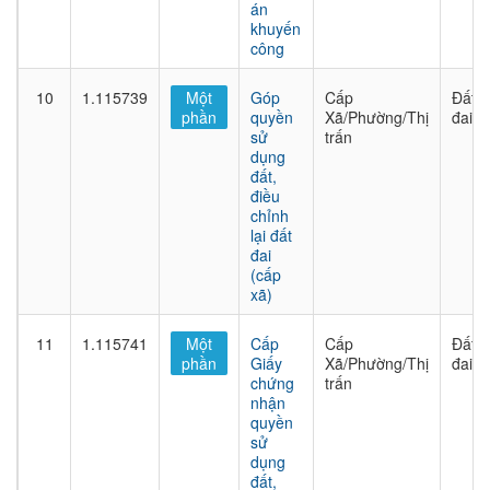
án
khuyến
công
10
1.115739
Một
Góp
Cấp
Đất
phần
quyền
Xã/Phường/Thị
đai
sử
trấn
dụng
đất,
điều
chỉnh
lại đất
đai
(cấp
xã)
11
1.115741
Một
Cấp
Cấp
Đất
phần
Giấy
Xã/Phường/Thị
đai
chứng
trấn
nhận
quyền
sử
dụng
đất,