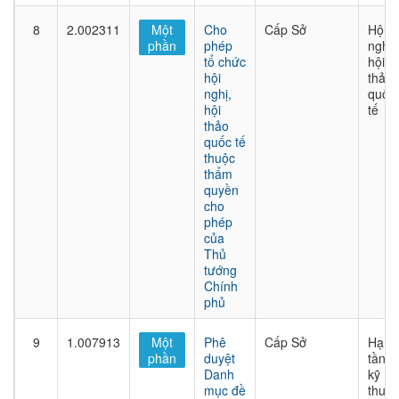
8
2.002311
Một
Cho
Cấp Sở
Hội
phần
phép
nghị,
tổ chức
hội
hội
thảo
nghị,
quốc
hội
tế
thảo
quốc tế
thuộc
thẩm
quyền
cho
phép
của
Thủ
tướng
Chính
phủ
9
1.007913
Một
Phê
Cấp Sở
Hạ
phần
duyệt
tầng
Danh
kỹ
mục đề
thuật