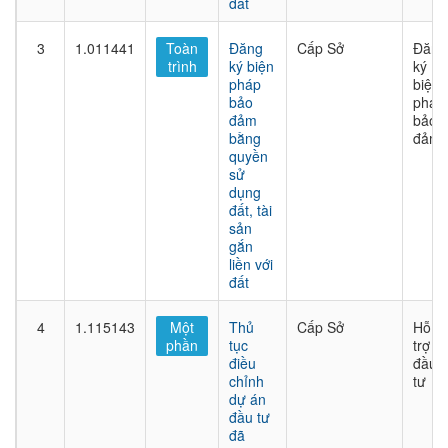
đất
3
1.011441
Toàn
Đăng
Cấp Sở
Đăng
trình
ký biện
ký
pháp
biện
bảo
pháp
đảm
bảo
bằng
đảm
quyền
sử
dụng
đất, tài
sản
gắn
liền với
đất
4
1.115143
Một
Thủ
Cấp Sở
Hỗ
phần
tục
trợ
điều
đầu
chỉnh
tư
dự án
đầu tư
đã