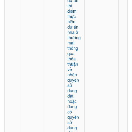
dự án
thí
điểm
thực
hiện
dự án
nhà ở
thương
mại
thông
qua
thỏa
thuận
về
nhận
quyền
sử
dụng
đất
hoặc
đang
có
quyền
sử
dụng