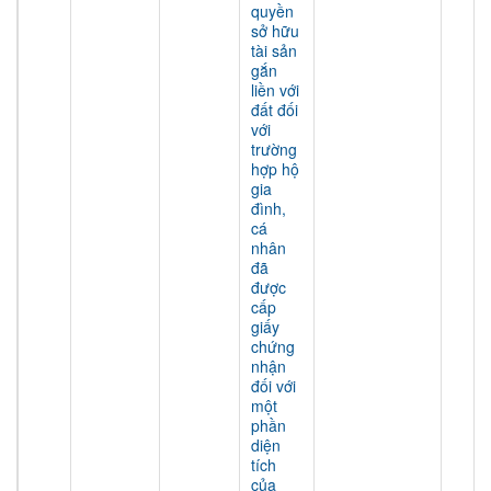
quyền
sở hữu
tài sản
gắn
liền với
đất đối
với
trường
hợp hộ
gia
đình,
cá
nhân
đã
được
cấp
giấy
chứng
nhận
đối với
một
phần
diện
tích
của