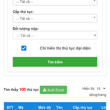
-- Tất cả --
Cấp thủ tục:
-- Tất cả --
Đối tượng nộp:
Tìm kiếm
Hiển thị
100
Tìm thấy
thủ tục
Xuất Excel
dòng/trang
STT
Mã
Mức độ
Tên
Cấp thủ tục
Lĩnh