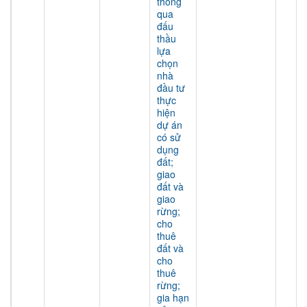
thông
qua
đấu
thầu
lựa
chọn
nhà
đầu tư
thực
hiện
dự án
có sử
dụng
đất;
giao
đất và
giao
rừng;
cho
thuê
đất và
cho
thuê
rừng;
gia hạn