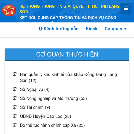
HỆ THỐNG THÔNG TIN GIẢI QUYẾT TTHC TỈNH LẠNG
SƠN
KẾT NỐI, CUNG CẤP THÔNG TIN VÀ DỊCH VỤ CÔNG
MỌI LÚC, MỌI NƠI
Kênh hướng dẫn
Kiosk
Cơ quan
CƠ QUAN THỰC HIỆN
Ban quản lý khu kinh tế cửa khẩu Đồng Đăng-Lạng
Sơn (12)
Sở Ngoại vụ (4)
Sở Nông nghiệp và Môi trường (55)
Sở Tài chính (9)
UBND Huyện Cao Lộc (28)
Bộ thủ tục hành chính cấp Xã (25)