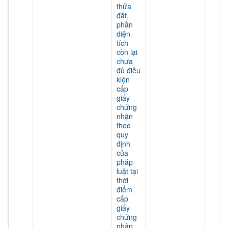
thửa
đất,
phần
diện
tích
còn lại
chưa
đủ điều
kiện
cấp
giấy
chứng
nhận
theo
quy
định
của
pháp
luật tại
thời
điểm
cấp
giấy
chứng
nhận