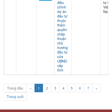
điều
tư tại
chỉnh
Việt
dự án
Nam
đầu tư
thuộc
thẩm
quyền
chấp
thuận
chủ
trương
đầu tư
của
UBND
cấp
tỉnh
Trang đầu
«
1
2
3
4
5
6
7
»
Trang cuối