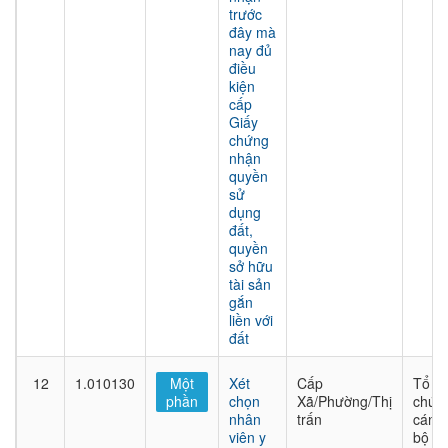
trước
đây mà
nay đủ
điều
kiện
cấp
Giấy
chứng
nhận
quyền
sử
dụng
đất,
quyền
sở hữu
tài sản
gắn
liền với
đất
12
1.010130
Một
Xét
Cấp
Tổ
phần
chọn
Xã/Phường/Thị
chức
nhân
trấn
cán
viên y
bộ