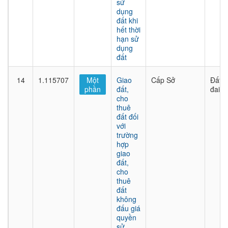
sử
dụng
đất khi
hết thời
hạn sử
dụng
đất
14
1.115707
Một
Giao
Cấp Sở
Đất
phần
đất,
đai
cho
thuê
đất đối
với
trường
hợp
giao
đất,
cho
thuê
đất
không
đấu giá
quyền
sử