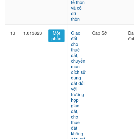
tế thôn
và cô
đỡ
thôn
13
1.013823
Một
Giao
Cấp Sở
Đất
phần
đất,
đai
cho
thuê
đất,
chuyển
mục
đích sử
dụng
đất đối
với
trường
hợp
giao
đất,
cho
thuê
đất
không