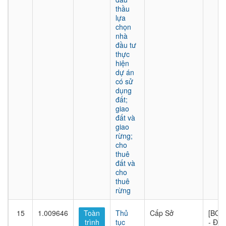
thầu
lựa
chọn
nhà
đầu tư
thực
hiện
dự án
có sử
dụng
đất;
giao
đất và
giao
rừng;
cho
thuê
đất và
cho
thuê
rừng
15
1.009646
Toàn
Thủ
Cấp Sở
[BQL
trình
tục
- Đầu