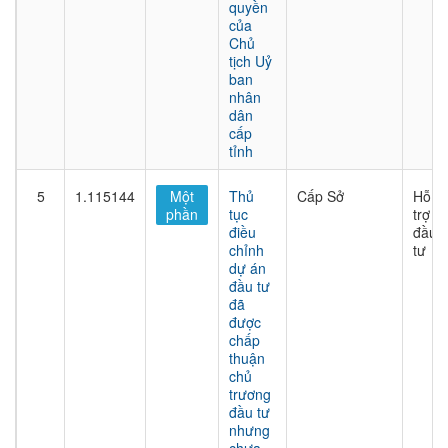
quyền
của
Chủ
tịch Uỷ
ban
nhân
dân
cấp
tỉnh
5
1.115144
Một
Thủ
Cấp Sở
Hỗ
phần
tục
trợ
điều
đầu
chỉnh
tư
dự án
đầu tư
đã
được
chấp
thuận
chủ
trương
đầu tư
nhưng