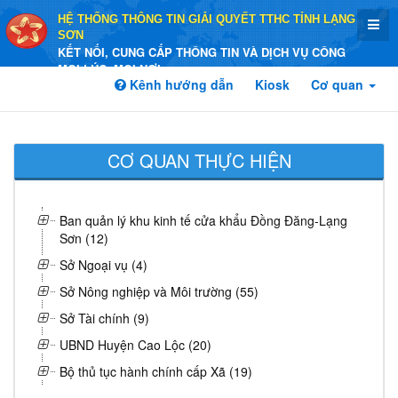
HỆ THỐNG THÔNG TIN GIẢI QUYẾT TTHC TỈNH LẠNG
SƠN
KẾT NỐI, CUNG CẤP THÔNG TIN VÀ DỊCH VỤ CÔNG
MỌI LÚC, MỌI NƠI
Kênh hướng dẫn
Kiosk
Cơ quan
CƠ QUAN THỰC HIỆN
Ban quản lý khu kinh tế cửa khẩu Đồng Đăng-Lạng
Sơn (12)
Sở Ngoại vụ (4)
Sở Nông nghiệp và Môi trường (55)
Sở Tài chính (9)
UBND Huyện Cao Lộc (20)
Bộ thủ tục hành chính cấp Xã (19)