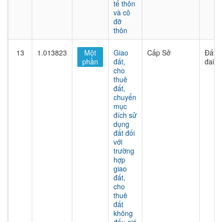
tế thôn
và cô
đỡ
thôn
13
1.013823
Một
Giao
Cấp Sở
Đất
phần
đất,
đai
cho
thuê
đất,
chuyển
mục
đích sử
dụng
đất đối
với
trường
hợp
giao
đất,
cho
thuê
đất
không