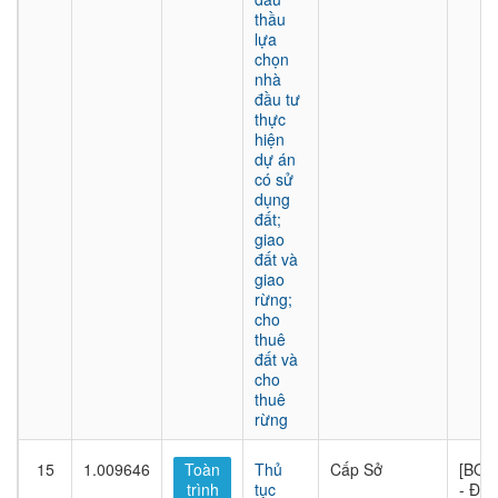
thầu
lựa
chọn
nhà
đầu tư
thực
hiện
dự án
có sử
dụng
đất;
giao
đất và
giao
rừng;
cho
thuê
đất và
cho
thuê
rừng
15
1.009646
Toàn
Thủ
Cấp Sở
[BQL
trình
tục
- Đầu