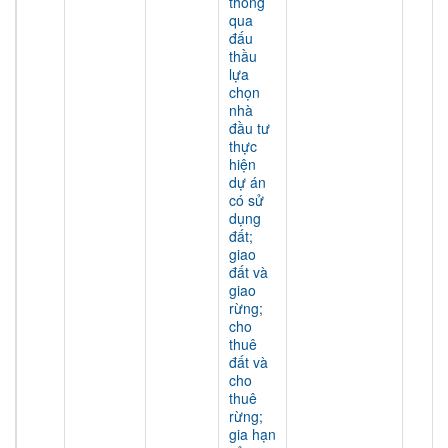
thông
qua
đấu
thầu
lựa
chọn
nhà
đầu tư
thực
hiện
dự án
có sử
dụng
đất;
giao
đất và
giao
rừng;
cho
thuê
đất và
cho
thuê
rừng;
gia hạn