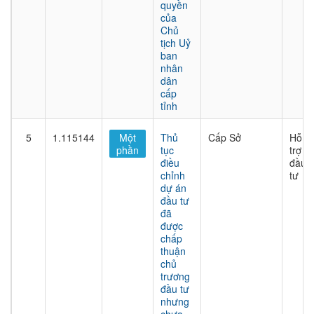
quyền
của
Chủ
tịch Uỷ
ban
nhân
dân
cấp
tỉnh
5
1.115144
Một
Thủ
Cấp Sở
Hỗ
phần
tục
trợ
điều
đầu
chỉnh
tư
dự án
đầu tư
đã
được
chấp
thuận
chủ
trương
đầu tư
nhưng