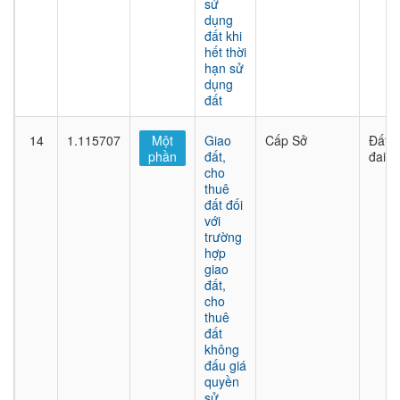
sử
dụng
đất khi
hết thời
hạn sử
dụng
đất
14
1.115707
Một
Giao
Cấp Sở
Đất
phần
đất,
đai
cho
thuê
đất đối
với
trường
hợp
giao
đất,
cho
thuê
đất
không
đấu giá
quyền
sử