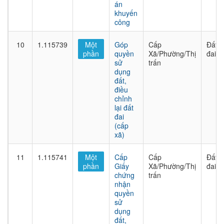
án
khuyến
công
10
1.115739
Một
Góp
Cấp
Đất
phần
quyền
Xã/Phường/Thị
đai
sử
trấn
dụng
đất,
điều
chỉnh
lại đất
đai
(cấp
xã)
11
1.115741
Một
Cấp
Cấp
Đất
phần
Giấy
Xã/Phường/Thị
đai
chứng
trấn
nhận
quyền
sử
dụng
đất,