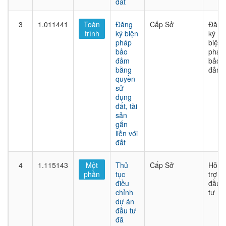
đất
3
1.011441
Toàn
Đăng
Cấp Sở
Đăng
trình
ký biện
ký
pháp
biện
bảo
pháp
đảm
bảo
bằng
đảm
quyền
sử
dụng
đất, tài
sản
gắn
liền với
đất
4
1.115143
Một
Thủ
Cấp Sở
Hỗ
phần
tục
trợ
điều
đầu
chỉnh
tư
dự án
đầu tư
đã