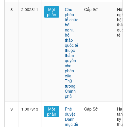
8
2.002311
Một
Cho
Cấp Sở
Hội
phần
phép
nghị,
tổ chức
hội
hội
thảo
nghị,
quốc
hội
tế
thảo
quốc tế
thuộc
thẩm
quyền
cho
phép
của
Thủ
tướng
Chính
phủ
9
1.007913
Một
Phê
Cấp Sở
Hạ
phần
duyệt
tầng
Danh
kỹ
mục đề
thuật