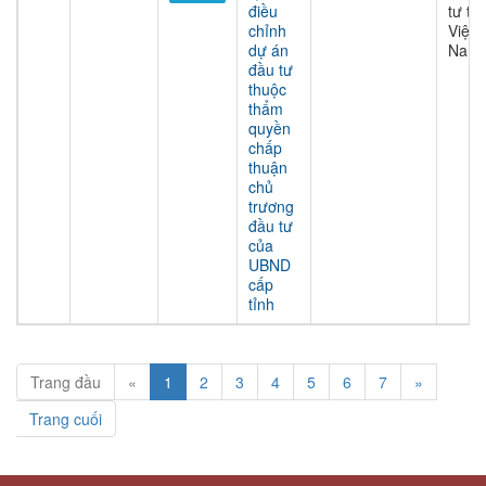
điều
tư tại
chỉnh
Việt
dự án
Nam
đầu tư
thuộc
thẩm
quyền
chấp
thuận
chủ
trương
đầu tư
của
UBND
cấp
tỉnh
Trang đầu
«
1
2
3
4
5
6
7
»
Trang cuối