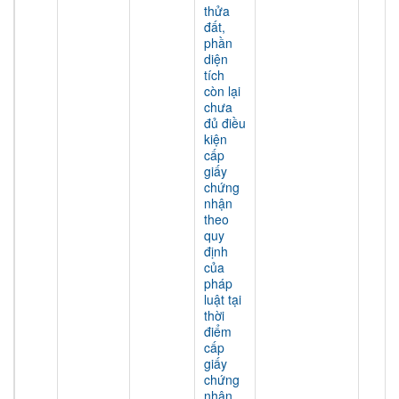
thửa
đất,
phần
diện
tích
còn lại
chưa
đủ điều
kiện
cấp
giấy
chứng
nhận
theo
quy
định
của
pháp
luật tại
thời
điểm
cấp
giấy
chứng
nhận