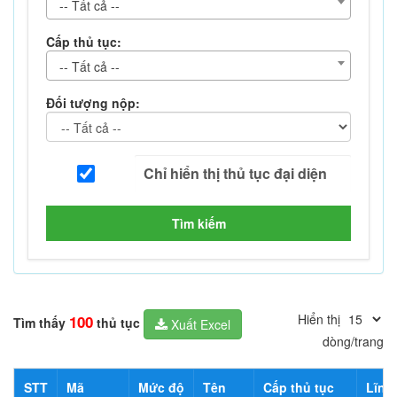
-- Tất cả --
Cấp thủ tục:
-- Tất cả --
Đối tượng nộp:
Tìm kiếm
Hiển thị
100
Tìm thấy
thủ tục
Xuất Excel
dòng/trang
STT
Mã
Mức độ
Tên
Cấp thủ tục
Lĩnh