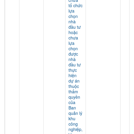
chưa
tổ chức
lựa
chọn
nhà
đầu tư
hoặc
chưa
lựa
chọn
được
nhà
đầu tư
thực
hiện
dự án
thuộc
thẩm
quyền
của
Ban
quản lý
khu
công
nghiệp,