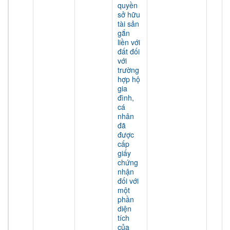
quyền
sở hữu
tài sản
gắn
liền với
đất đối
với
trường
hợp hộ
gia
đình,
cá
nhân
đã
được
cấp
giấy
chứng
nhận
đối với
một
phần
diện
tích
của