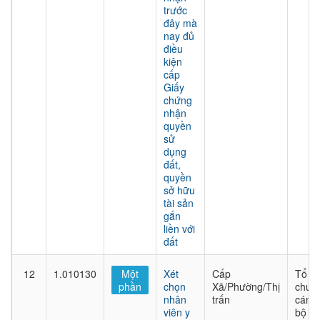
trước
đây mà
nay đủ
điều
kiện
cấp
Giấy
chứng
nhận
quyền
sử
dụng
đất,
quyền
sở hữu
tài sản
gắn
liền với
đất
12
1.010130
Một
Xét
Cấp
Tổ
phần
chọn
Xã/Phường/Thị
chức
nhân
trấn
cán
viên y
bộ