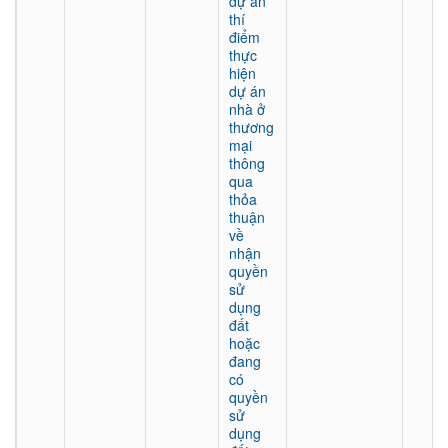
dự án
thí
điểm
thực
hiện
dự án
nhà ở
thương
mại
thông
qua
thỏa
thuận
về
nhận
quyền
sử
dụng
đất
hoặc
đang
có
quyền
sử
dụng