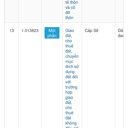
tế thôn
và cô
đỡ
thôn
13
1.013823
Một
Giao
Cấp Sở
Đất
phần
đất,
đai
cho
thuê
đất,
chuyển
mục
đích sử
dụng
đất đối
với
trường
hợp
giao
đất,
cho
thuê
đất
không