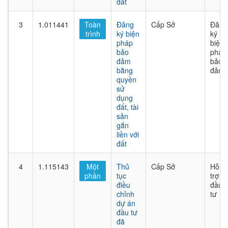
đất
3
1.011441
Toàn
Đăng
Cấp Sở
Đăng
trình
ký biện
ký
pháp
biện
bảo
pháp
đảm
bảo
bằng
đảm
quyền
sử
dụng
đất, tài
sản
gắn
liền với
đất
4
1.115143
Một
Thủ
Cấp Sở
Hỗ
phần
tục
trợ
điều
đầu
chỉnh
tư
dự án
đầu tư
đã