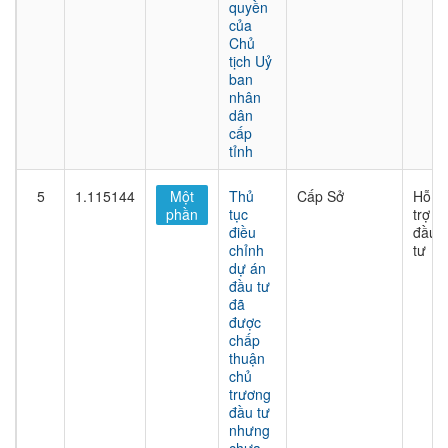
quyền
của
Chủ
tịch Uỷ
ban
nhân
dân
cấp
tỉnh
5
1.115144
Một
Thủ
Cấp Sở
Hỗ
phần
tục
trợ
điều
đầu
chỉnh
tư
dự án
đầu tư
đã
được
chấp
thuận
chủ
trương
đầu tư
nhưng