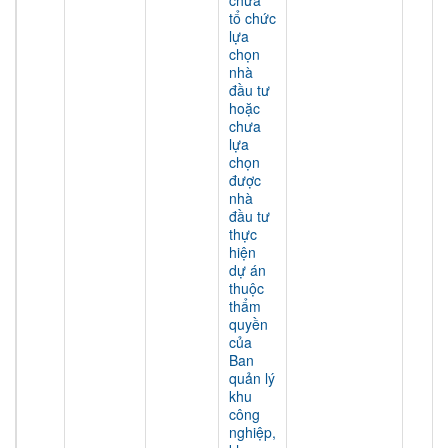
chưa
tổ chức
lựa
chọn
nhà
đầu tư
hoặc
chưa
lựa
chọn
được
nhà
đầu tư
thực
hiện
dự án
thuộc
thẩm
quyền
của
Ban
quản lý
khu
công
nghiệp,