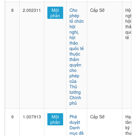
8
2.002311
Một
Cho
Cấp Sở
Hội
phần
phép
nghị,
tổ chức
hội
hội
thảo
nghị,
quốc
hội
tế
thảo
quốc tế
thuộc
thẩm
quyền
cho
phép
của
Thủ
tướng
Chính
phủ
9
1.007913
Một
Phê
Cấp Sở
Hạ
phần
duyệt
tầng
Danh
kỹ
mục đề
thuật