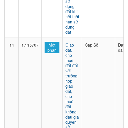
sử
dụng
đất khi
hết thời
hạn sử
dụng
đất
14
1.115707
Một
Giao
Cấp Sở
Đất
phần
đất,
đai
cho
thuê
đất đối
với
trường
hợp
giao
đất,
cho
thuê
đất
không
đấu giá
quyền
sử