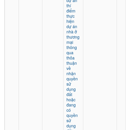
dự án
thí
điểm
thực
hiện
dự án
nhà ở
thương
mại
thông
qua
thỏa
thuận
về
nhận
quyền
sử
dụng
đất
hoặc
đang
có
quyền
sử
dụng