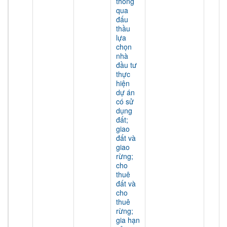
thông
qua
đấu
thầu
lựa
chọn
nhà
đầu tư
thực
hiện
dự án
có sử
dụng
đất;
giao
đất và
giao
rừng;
cho
thuê
đất và
cho
thuê
rừng;
gia hạn