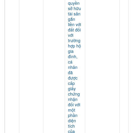
quyền
sở hữu
tài sản
gắn
liền với
đất đối
với
trường
hợp hộ
gia
đình,
cá
nhân
đã
được
cấp
giấy
chứng
nhận
đối với
một
phần
diện
tích
của