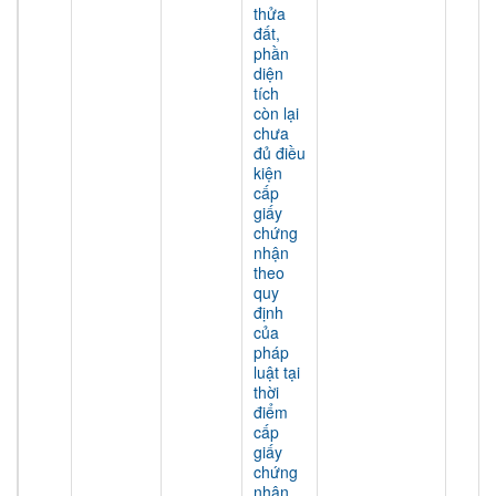
thửa
đất,
phần
diện
tích
còn lại
chưa
đủ điều
kiện
cấp
giấy
chứng
nhận
theo
quy
định
của
pháp
luật tại
thời
điểm
cấp
giấy
chứng
nhận