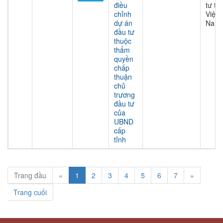
điều
tư tại
chỉnh
Việt
dự án
Nam
đầu tư
thuộc
thẩm
quyền
chấp
thuận
chủ
trương
đầu tư
của
UBND
cấp
tỉnh
Trang đầu
«
1
2
3
4
5
6
7
»
Trang cuối