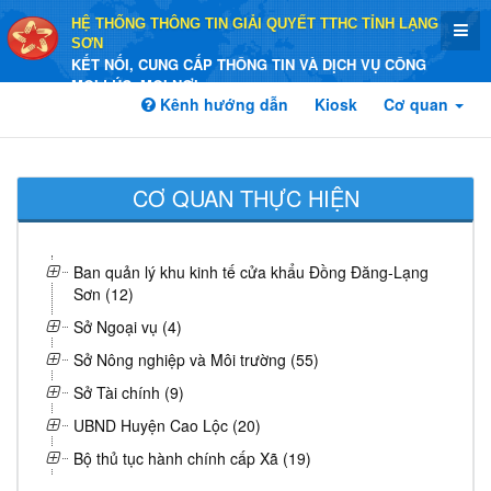
HỆ THỐNG THÔNG TIN GIẢI QUYẾT TTHC TỈNH LẠNG
SƠN
KẾT NỐI, CUNG CẤP THÔNG TIN VÀ DỊCH VỤ CÔNG
MỌI LÚC, MỌI NƠI
Kênh hướng dẫn
Kiosk
Cơ quan
CƠ QUAN THỰC HIỆN
Ban quản lý khu kinh tế cửa khẩu Đồng Đăng-Lạng
Sơn (12)
Sở Ngoại vụ (4)
Sở Nông nghiệp và Môi trường (55)
Sở Tài chính (9)
UBND Huyện Cao Lộc (20)
Bộ thủ tục hành chính cấp Xã (19)