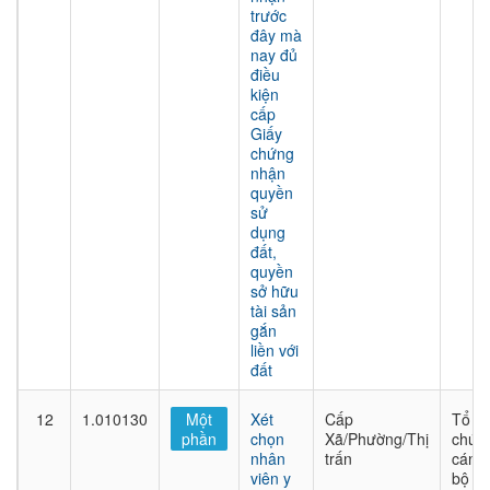
trước
đây mà
nay đủ
điều
kiện
cấp
Giấy
chứng
nhận
quyền
sử
dụng
đất,
quyền
sở hữu
tài sản
gắn
liền với
đất
12
1.010130
Một
Xét
Cấp
Tổ
phần
chọn
Xã/Phường/Thị
chức
nhân
trấn
cán
viên y
bộ