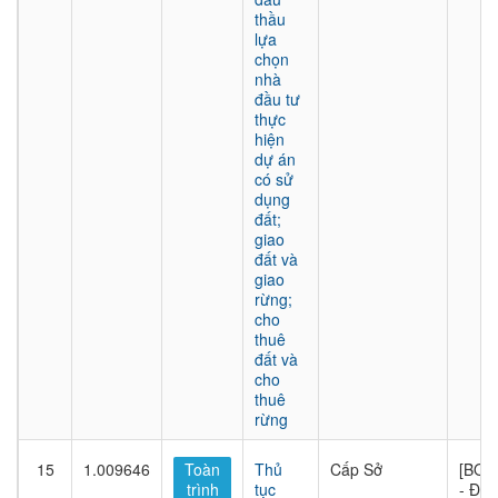
thầu
lựa
chọn
nhà
đầu tư
thực
hiện
dự án
có sử
dụng
đất;
giao
đất và
giao
rừng;
cho
thuê
đất và
cho
thuê
rừng
15
1.009646
Toàn
Thủ
Cấp Sở
[BQL
trình
tục
- Đầu