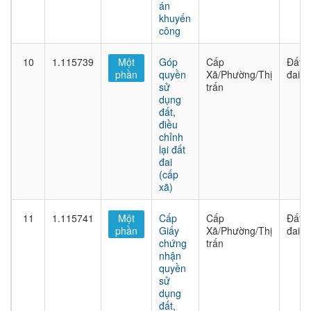
án
khuyến
công
10
1.115739
Một
Góp
Cấp
Đất
phần
quyền
Xã/Phường/Thị
đai
sử
trấn
dụng
đất,
điều
chỉnh
lại đất
đai
(cấp
xã)
11
1.115741
Một
Cấp
Cấp
Đất
phần
Giấy
Xã/Phường/Thị
đai
chứng
trấn
nhận
quyền
sử
dụng
đất,