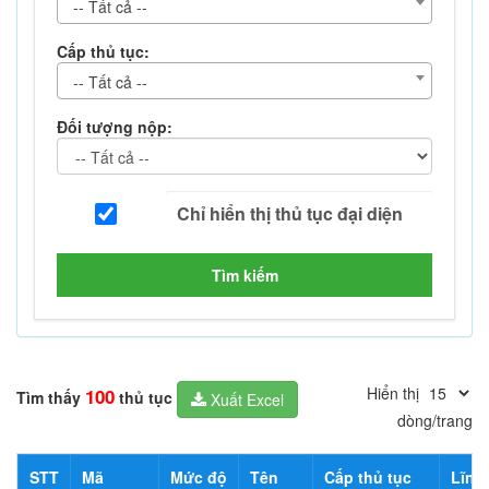
-- Tất cả --
Cấp thủ tục:
-- Tất cả --
Đối tượng nộp:
Tìm kiếm
Hiển thị
100
Tìm thấy
thủ tục
Xuất Excel
dòng/trang
STT
Mã
Mức độ
Tên
Cấp thủ tục
Lĩnh