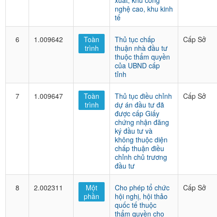
xuất, khu công
nghệ cao, khu kinh
tế
6
1.009642
Toàn
Thủ tục chấp
Cấp Sở
trình
thuận nhà đầu tư
thuộc thẩm quyền
của UBND cấp
tỉnh
7
1.009647
Toàn
Thủ tục điều chỉnh
Cấp Sở
trình
dự án đầu tư đã
được cấp Giấy
chứng nhận đăng
ký đầu tư và
không thuộc diện
chấp thuận điều
chỉnh chủ trương
đầu tư
8
2.002311
Một
Cho phép tổ chức
Cấp Sở
phần
hội nghị, hội thảo
quốc tế thuộc
thẩm quyền cho