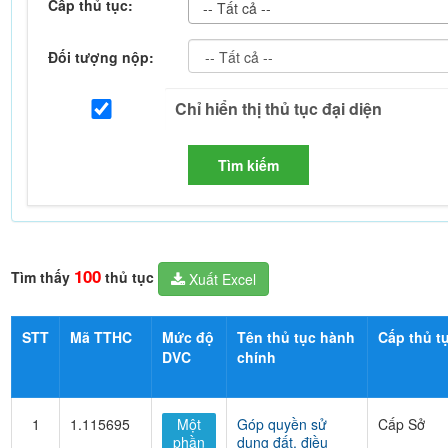
Cấp thủ tục:
-- Tất cả --
Đối tượng nộp:
Tìm kiếm
100
Tìm thấy
thủ tục
Xuất Excel
STT
Mã TTHC
Mức độ
Tên thủ tục hành
Cấp thủ t
DVC
chính
1
1.115695
Một
Góp quyền sử
Cấp Sở
phần
dụng đất, điều