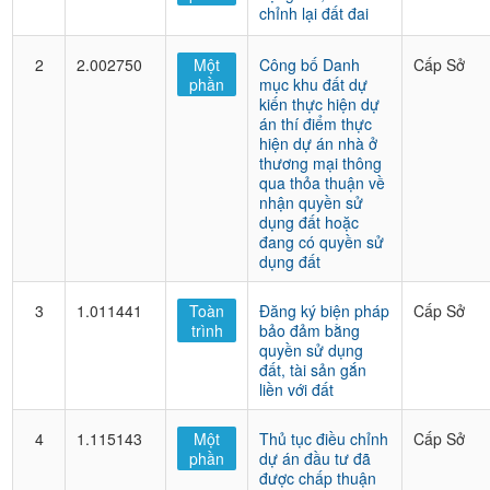
chỉnh lại đất đai
2
2.002750
Một
Công bố Danh
Cấp Sở
phần
mục khu đất dự
kiến thực hiện dự
án thí điểm thực
hiện dự án nhà ở
thương mại thông
qua thỏa thuận về
nhận quyền sử
dụng đất hoặc
đang có quyền sử
dụng đất
3
1.011441
Toàn
Đăng ký biện pháp
Cấp Sở
trình
bảo đảm bằng
quyền sử dụng
đất, tài sản gắn
liền với đất
4
1.115143
Một
Thủ tục điều chỉnh
Cấp Sở
phần
dự án đầu tư đã
được chấp thuận