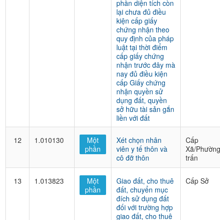
phần diện tích còn
lại chưa đủ điều
kiện cấp giấy
chứng nhận theo
quy định của pháp
luật tại thời điểm
cấp giấy chứng
nhận trước đây mà
nay đủ điều kiện
cấp Giấy chứng
nhận quyền sử
dụng đất, quyền
sở hữu tài sản gắn
liền với đất
12
1.010130
Một
Xét chọn nhân
Cấp
phần
viên y tế thôn và
Xã/Phường
cô đỡ thôn
trấn
13
1.013823
Một
Giao đất, cho thuê
Cấp Sở
phần
đất, chuyển mục
đích sử dụng đất
đối với trường hợp
giao đất, cho thuê