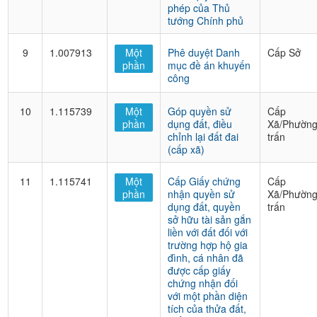
phép của Thủ
tướng Chính phủ
9
1.007913
Một
Phê duyệt Danh
Cấp Sở
phần
mục đề án khuyến
công
10
1.115739
Một
Góp quyền sử
Cấp
phần
dụng đất, điều
Xã/Phường
chỉnh lại đất đai
trấn
(cấp xã)
11
1.115741
Một
Cấp Giấy chứng
Cấp
phần
nhận quyền sử
Xã/Phường
dụng đất, quyền
trấn
sở hữu tài sản gắn
liền với đất đối với
trường hợp hộ gia
đình, cá nhân đã
được cấp giấy
chứng nhận đối
với một phần diện
tích của thửa đất,