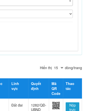
Hiển thị
dòng/trang
ục
Lĩnh
Quyết
Mã
Thao
vực
định
QR
tác
Code
Đất đai
1282/QĐ-
Nộp
UBND
trực