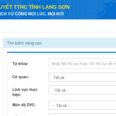
UYẾT TTHC TỈNH LẠNG SƠN
ỊCH VỤ CÔNG MỌI LÚC, MỌI NƠI
Tìm kiếm nâng cao
Từ khóa:
Cơ quan:
-Tất cả-
Lĩnh vực thực
--Tất cả--
hiện:
Mức độ DVC:
-- Tất cả --