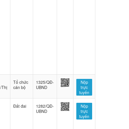
Tổ chức
1325/QĐ-
Nộp
/Thị
cán bộ
UBND
trực
tuyến
Đất đai
1282/QĐ-
Nộp
UBND
trực
tuyến