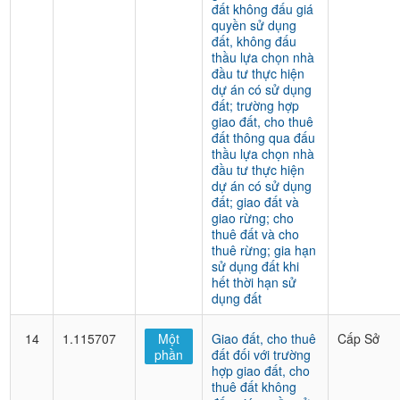
đất không đấu giá
quyền sử dụng
đất, không đấu
thầu lựa chọn nhà
đầu tư thực hiện
dự án có sử dụng
đất; trường hợp
giao đất, cho thuê
đất thông qua đấu
thầu lựa chọn nhà
đầu tư thực hiện
dự án có sử dụng
đất; giao đất và
giao rừng; cho
thuê đất và cho
thuê rừng; gia hạn
sử dụng đất khi
hết thời hạn sử
dụng đất
14
1.115707
Một
Giao đất, cho thuê
Cấp Sở
phần
đất đối với trường
hợp giao đất, cho
thuê đất không