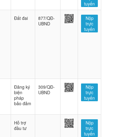
tuyến
Đất đai
877/QĐ-
Nộp
UBND
trực
tuyến
Đăng ký
309/QĐ-
Nộp
biện
UBND
trực
pháp
tuyến
bảo đảm
Hỗ trợ
Nộp
đầu tư
trực
tuyến