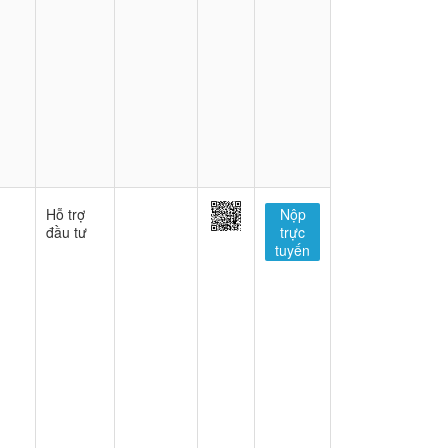
Hỗ trợ
Nộp
đầu tư
trực
tuyến