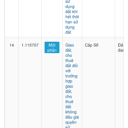
sử
dụng
đất khi
hết thời
hạn sử
dụng
đất
14
1.115707
Một
Giao
Cấp Sở
Đất
phần
đất,
đai
cho
thuê
đất đối
với
trường
hợp
giao
đất,
cho
thuê
đất
không
đấu giá
quyền
sử