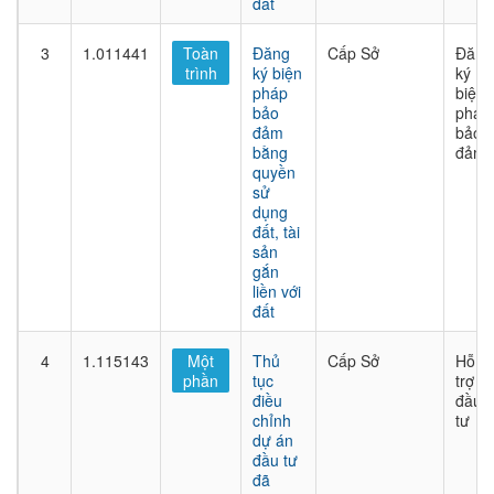
đất
3
1.011441
Toàn
Đăng
Cấp Sở
Đăng
trình
ký biện
ký
pháp
biện
bảo
pháp
đảm
bảo
bằng
đảm
quyền
sử
dụng
đất, tài
sản
gắn
liền với
đất
4
1.115143
Một
Thủ
Cấp Sở
Hỗ
phần
tục
trợ
điều
đầu
chỉnh
tư
dự án
đầu tư
đã