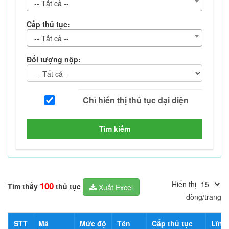
-- Tất cả --
Cấp thủ tục:
-- Tất cả --
Đối tượng nộp:
Tìm kiếm
Hiển thị
100
Tìm thấy
thủ tục
Xuất Excel
dòng/trang
STT
Mã
Mức độ
Tên
Cấp thủ tục
Lĩnh