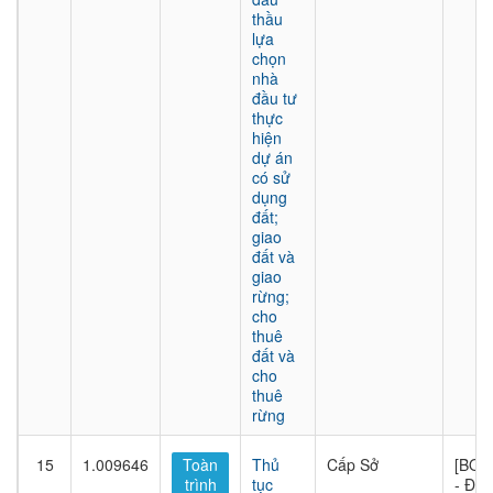
thầu
lựa
chọn
nhà
đầu tư
thực
hiện
dự án
có sử
dụng
đất;
giao
đất và
giao
rừng;
cho
thuê
đất và
cho
thuê
rừng
15
1.009646
Toàn
Thủ
Cấp Sở
[BQL
trình
tục
- Đầu