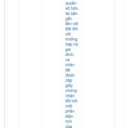
quyền
sở hữu
tài sản
gắn
liền với
đất đối
với
trường
hợp hộ
gia
đình,
cá
nhân
đã
được
cấp
giấy
chứng
nhận
đối với
một
phần
diện
tích
của