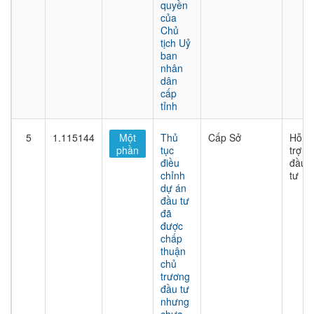
quyền
của
Chủ
tịch Uỷ
ban
nhân
dân
cấp
tỉnh
5
1.115144
Một
Thủ
Cấp Sở
Hỗ
phần
tục
trợ
điều
đầu
chỉnh
tư
dự án
đầu tư
đã
được
chấp
thuận
chủ
trương
đầu tư
nhưng