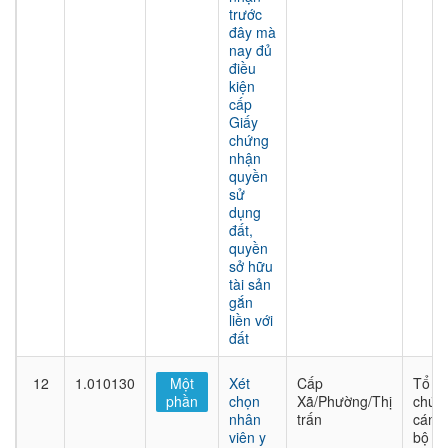
trước
đây mà
nay đủ
điều
kiện
cấp
Giấy
chứng
nhận
quyền
sử
dụng
đất,
quyền
sở hữu
tài sản
gắn
liền với
đất
12
1.010130
Một
Xét
Cấp
Tổ
phần
chọn
Xã/Phường/Thị
chức
nhân
trấn
cán
viên y
bộ