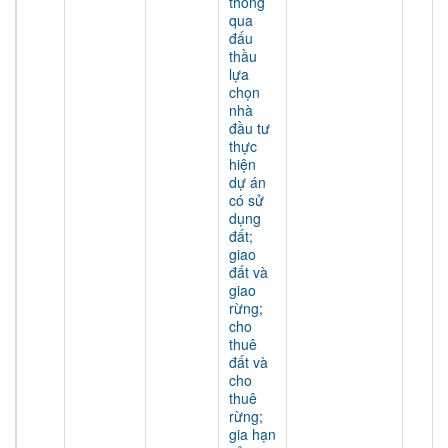
thông
qua
đấu
thầu
lựa
chọn
nhà
đầu tư
thực
hiện
dự án
có sử
dụng
đất;
giao
đất và
giao
rừng;
cho
thuê
đất và
cho
thuê
rừng;
gia hạn