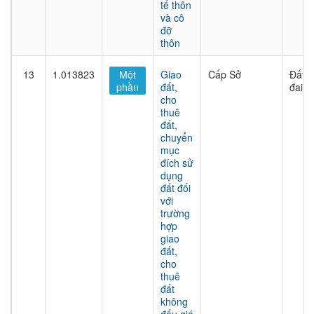
tế thôn
và cô
đỡ
thôn
13
1.013823
Một
Giao
Cấp Sở
Đất
phần
đất,
đai
cho
thuê
đất,
chuyển
mục
đích sử
dụng
đất đối
với
trường
hợp
giao
đất,
cho
thuê
đất
không