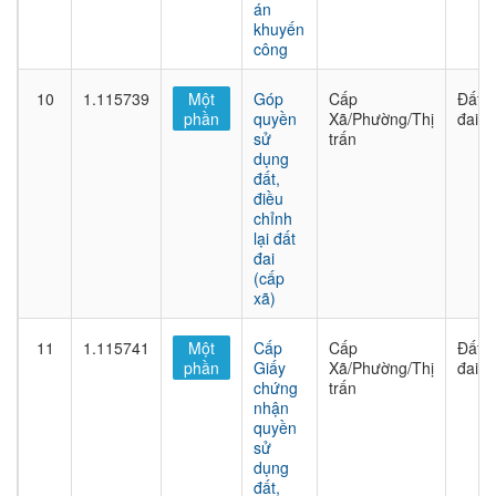
án
khuyến
công
10
1.115739
Một
Góp
Cấp
Đất
phần
quyền
Xã/Phường/Thị
đai
sử
trấn
dụng
đất,
điều
chỉnh
lại đất
đai
(cấp
xã)
11
1.115741
Một
Cấp
Cấp
Đất
phần
Giấy
Xã/Phường/Thị
đai
chứng
trấn
nhận
quyền
sử
dụng
đất,