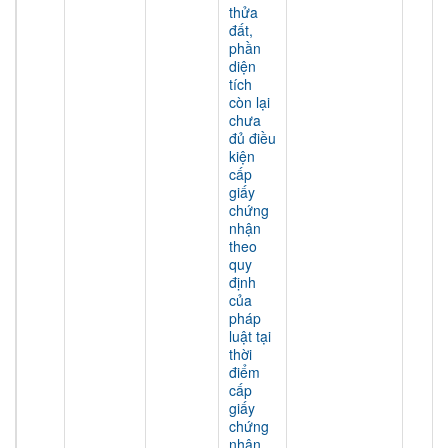
thửa
đất,
phần
diện
tích
còn lại
chưa
đủ điều
kiện
cấp
giấy
chứng
nhận
theo
quy
định
của
pháp
luật tại
thời
điểm
cấp
giấy
chứng
nhận