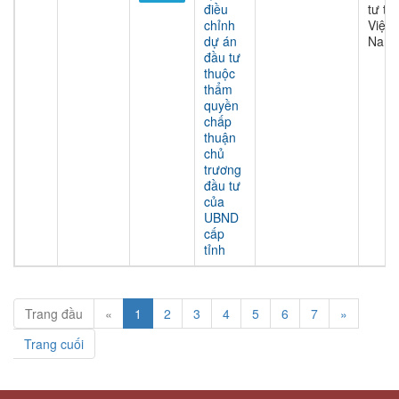
điều
tư tại
chỉnh
Việt
dự án
Nam
đầu tư
thuộc
thẩm
quyền
chấp
thuận
chủ
trương
đầu tư
của
UBND
cấp
tỉnh
Trang đầu
«
1
2
3
4
5
6
7
»
Trang cuối