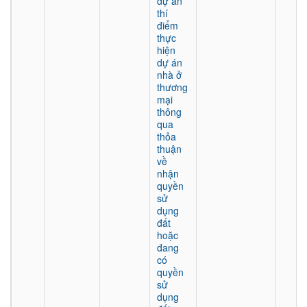
dự án
thí
điểm
thực
hiện
dự án
nhà ở
thương
mại
thông
qua
thỏa
thuận
về
nhận
quyền
sử
dụng
đất
hoặc
đang
có
quyền
sử
dụng