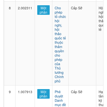
8
2.002311
Một
Cho
Cấp Sở
Hội
phần
phép
nghị,
tổ chức
hội
hội
thảo
nghị,
quốc
hội
tế
thảo
quốc tế
thuộc
thẩm
quyền
cho
phép
của
Thủ
tướng
Chính
phủ
9
1.007913
Một
Phê
Cấp Sở
Hạ
phần
duyệt
tầng
Danh
kỹ
mục đề
thuật