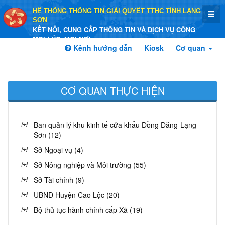
HỆ THỐNG THÔNG TIN GIẢI QUYẾT TTHC TỈNH LẠNG
SƠN
KẾT NỐI, CUNG CẤP THÔNG TIN VÀ DỊCH VỤ CÔNG
MỌI LÚC, MỌI NƠI
Kênh hướng dẫn
Kiosk
Cơ quan
CƠ QUAN THỰC HIỆN
Ban quản lý khu kinh tế cửa khẩu Đồng Đăng-Lạng
Sơn (12)
Sở Ngoại vụ (4)
Sở Nông nghiệp và Môi trường (55)
Sở Tài chính (9)
UBND Huyện Cao Lộc (20)
Bộ thủ tục hành chính cấp Xã (19)