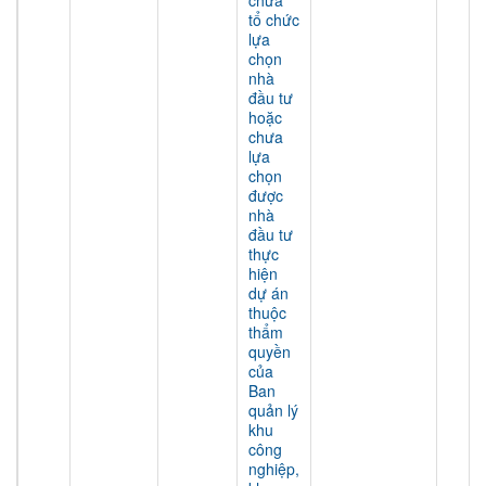
chưa
tổ chức
lựa
chọn
nhà
đầu tư
hoặc
chưa
lựa
chọn
được
nhà
đầu tư
thực
hiện
dự án
thuộc
thẩm
quyền
của
Ban
quản lý
khu
công
nghiệp,