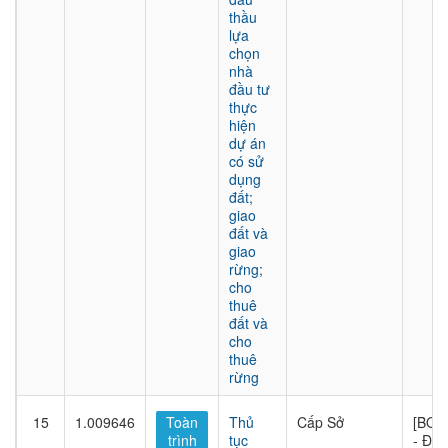
thầu
lựa
chọn
nhà
đầu tư
thực
hiện
dự án
có sử
dụng
đất;
giao
đất và
giao
rừng;
cho
thuê
đất và
cho
thuê
rừng
15
1.009646
Toàn
Thủ
Cấp Sở
[BQL
trình
tục
- Đầu