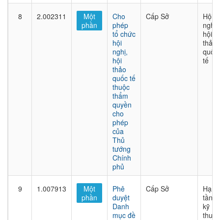
8
2.002311
Một
Cho
Cấp Sở
Hội
phần
phép
nghị,
tổ chức
hội
hội
thảo
nghị,
quốc
hội
tế
thảo
quốc tế
thuộc
thẩm
quyền
cho
phép
của
Thủ
tướng
Chính
phủ
9
1.007913
Một
Phê
Cấp Sở
Hạ
phần
duyệt
tầng
Danh
kỹ
mục đề
thuật