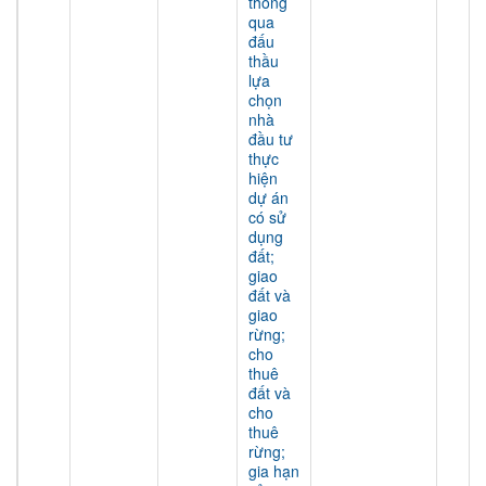
thông
qua
đấu
thầu
lựa
chọn
nhà
đầu tư
thực
hiện
dự án
có sử
dụng
đất;
giao
đất và
giao
rừng;
cho
thuê
đất và
cho
thuê
rừng;
gia hạn