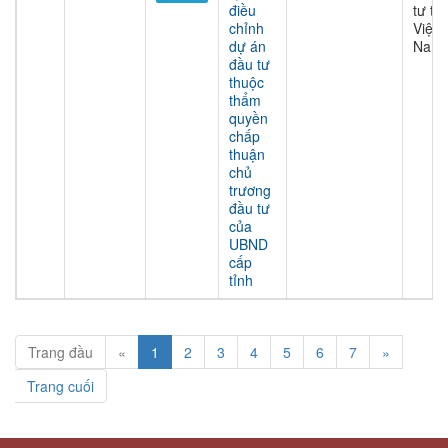
điều
tư tại
chỉnh
Việt
dự án
Nam
đầu tư
thuộc
thẩm
quyền
chấp
thuận
chủ
trương
đầu tư
của
UBND
cấp
tỉnh
Trang đầu
«
1
2
3
4
5
6
7
»
Trang cuối