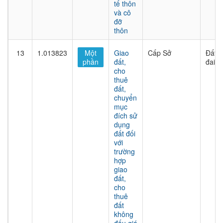
tế thôn
và cô
đỡ
thôn
13
1.013823
Một
Giao
Cấp Sở
Đất
phần
đất,
đai
cho
thuê
đất,
chuyển
mục
đích sử
dụng
đất đối
với
trường
hợp
giao
đất,
cho
thuê
đất
không