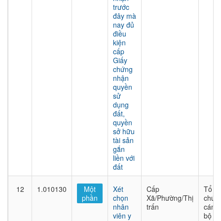
trước
đây mà
nay đủ
điều
kiện
cấp
Giấy
chứng
nhận
quyền
sử
dụng
đất,
quyền
sở hữu
tài sản
gắn
liền với
đất
12
1.010130
Một
Xét
Cấp
Tổ
phần
chọn
Xã/Phường/Thị
chức
nhân
trấn
cán
viên y
bộ