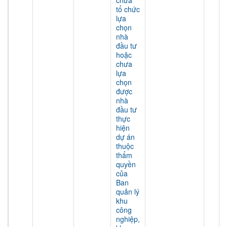
chưa
tổ chức
lựa
chọn
nhà
đầu tư
hoặc
chưa
lựa
chọn
được
nhà
đầu tư
thực
hiện
dự án
thuộc
thẩm
quyền
của
Ban
quản lý
khu
công
nghiệp,