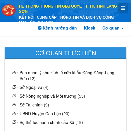
HỆ THỐNG THÔNG TIN GIẢI QUYẾT TTHC TỈNH LẠNG
SƠN
KẾT NỐI, CUNG CẤP THÔNG TIN VÀ DỊCH VỤ CÔNG
MỌI LÚC, MỌI NƠI
Kênh hướng dẫn
Kiosk
Cơ quan
CƠ QUAN THỰC HIỆN
Ban quản lý khu kinh tế cửa khẩu Đồng Đăng-Lạng
Sơn (12)
Sở Ngoại vụ (4)
Sở Nông nghiệp và Môi trường (55)
Sở Tài chính (9)
UBND Huyện Cao Lộc (20)
Bộ thủ tục hành chính cấp Xã (19)