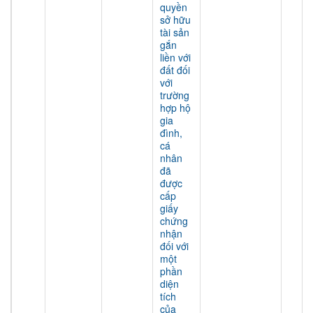
quyền
sở hữu
tài sản
gắn
liền với
đất đối
với
trường
hợp hộ
gia
đình,
cá
nhân
đã
được
cấp
giấy
chứng
nhận
đối với
một
phần
diện
tích
của