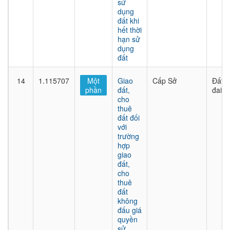
sử
dụng
đất khi
hết thời
hạn sử
dụng
đất
14
1.115707
Một
Giao
Cấp Sở
Đất
phần
đất,
đai
cho
thuê
đất đối
với
trường
hợp
giao
đất,
cho
thuê
đất
không
đấu giá
quyền
sử