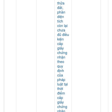
thửa
đất,
phần
diện
tích
còn lại
chưa
đủ điều
kiện
cấp
giấy
chứng
nhận
theo
quy
định
của
pháp
luật tại
thời
điểm
cấp
giấy
chứng
nhận