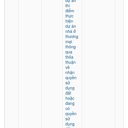
dự án
thí
điểm
thực
hiện
dự án
nhà ở
thương
mại
thông
qua
thỏa
thuận
về
nhận
quyền
sử
dụng
đất
hoặc
đang
có
quyền
sử
dụng