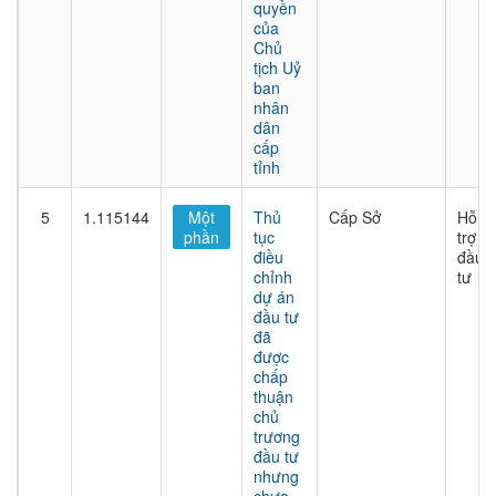
quyền
của
Chủ
tịch Uỷ
ban
nhân
dân
cấp
tỉnh
5
1.115144
Một
Thủ
Cấp Sở
Hỗ
phần
tục
trợ
điều
đầu
chỉnh
tư
dự án
đầu tư
đã
được
chấp
thuận
chủ
trương
đầu tư
nhưng