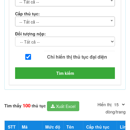
-- Tất cả --
Cấp thủ tục:
-- Tất cả --
Đối tượng nộp:
Tìm kiếm
Hiển thị
100
Tìm thấy
thủ tục
Xuất Excel
dòng/trang
STT
Mã
Mức độ
Tên
Cấp thủ tục
Lĩnh