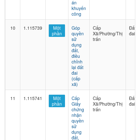
án
khuyến
công
10
1.115739
Một
Góp
Cấp
Đất
phần
quyền
Xã/Phường/Thị
đai
sử
trấn
dụng
đất,
điều
chỉnh
lại đất
đai
(cấp
xã)
11
1.115741
Một
Cấp
Cấp
Đất
phần
Giấy
Xã/Phường/Thị
đai
chứng
trấn
nhận
quyền
sử
dụng
đất,