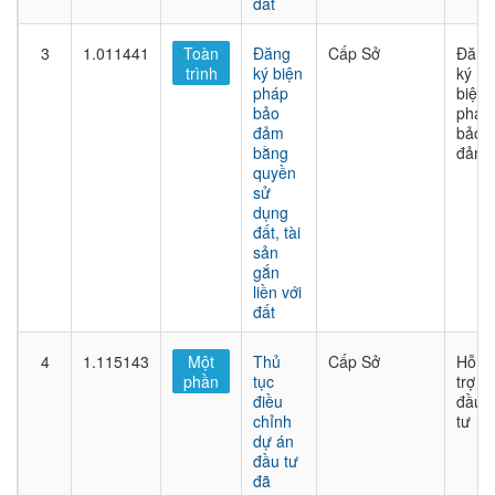
đất
3
1.011441
Toàn
Đăng
Cấp Sở
Đăng
trình
ký biện
ký
pháp
biện
bảo
pháp
đảm
bảo
bằng
đảm
quyền
sử
dụng
đất, tài
sản
gắn
liền với
đất
4
1.115143
Một
Thủ
Cấp Sở
Hỗ
phần
tục
trợ
điều
đầu
chỉnh
tư
dự án
đầu tư
đã