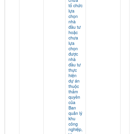
chưa
tổ chức
lựa
chọn
nhà
đầu tư
hoặc
chưa
lựa
chọn
được
nhà
đầu tư
thực
hiện
dự án
thuộc
thẩm
quyền
của
Ban
quản lý
khu
công
nghiệp,