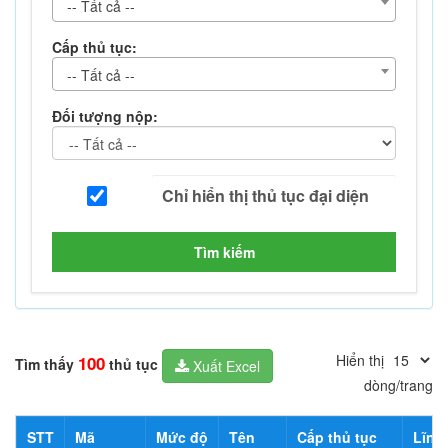
-- Tất cả --
Cấp thủ tục:
-- Tất cả --
Đối tượng nộp:
Tìm kiếm
Hiển thị
100
Tìm thấy
thủ tục
Xuất Excel
dòng/trang
STT
Mã
Mức độ
Tên
Cấp thủ tục
Lĩnh