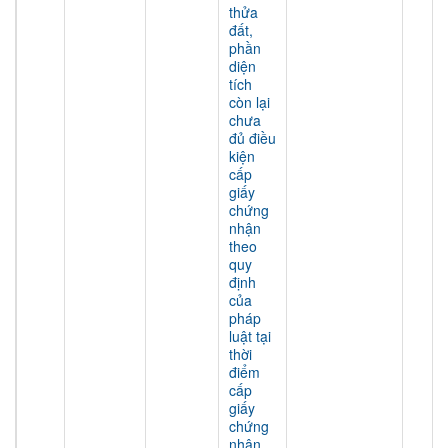
thửa
đất,
phần
diện
tích
còn lại
chưa
đủ điều
kiện
cấp
giấy
chứng
nhận
theo
quy
định
của
pháp
luật tại
thời
điểm
cấp
giấy
chứng
nhận