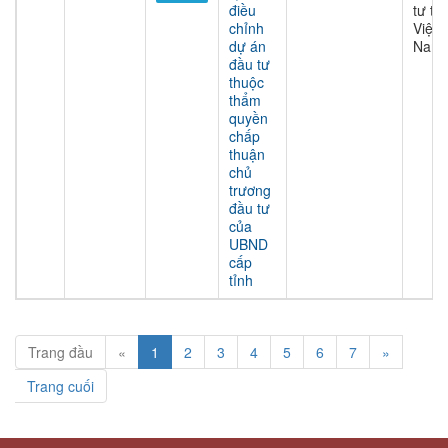
điều
tư tại
chỉnh
Việt
dự án
Nam
đầu tư
thuộc
thẩm
quyền
chấp
thuận
chủ
trương
đầu tư
của
UBND
cấp
tỉnh
Trang đầu
«
1
2
3
4
5
6
7
»
Trang cuối