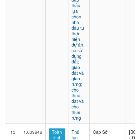
thầu
lựa
chọn
nhà
đầu tư
thực
hiện
dự án
có sử
dụng
đất;
giao
đất và
giao
rừng;
cho
thuê
đất và
cho
thuê
rừng
15
1.009646
Toàn
Thủ
Cấp Sở
[BQL
trình
tục
- Đầu