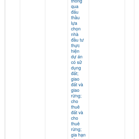
thông
qua
đấu
thầu
lựa
chọn
nhà
đầu tư
thực
hiện
dự án
có sử
dụng
đất;
giao
đất và
giao
rừng;
cho
thuê
đất và
cho
thuê
rừng;
gia hạn