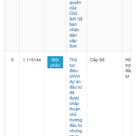
quyền
của
Chủ
tịch Uỷ
ban
nhân
dân
cấp
tỉnh
5
1.115144
Một
Thủ
Cấp Sở
Hỗ
phần
tục
trợ
điều
đầu
chỉnh
tư
dự án
đầu tư
đã
được
chấp
thuận
chủ
trương
đầu tư
nhưng