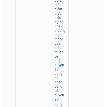
dự án
thí
điểm
thực
hiện
dự án
nhà ở
thương
mại
thông
qua
thỏa
thuận
về
nhận
quyền
sử
dụng
đất
hoặc
đang
có
quyền
sử
dụng