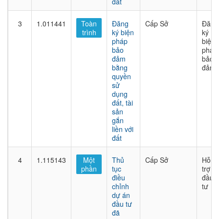
đất
3
1.011441
Toàn
Đăng
Cấp Sở
Đăng
trình
ký biện
ký
pháp
biện
bảo
pháp
đảm
bảo
bằng
đảm
quyền
sử
dụng
đất, tài
sản
gắn
liền với
đất
4
1.115143
Một
Thủ
Cấp Sở
Hỗ
phần
tục
trợ
điều
đầu
chỉnh
tư
dự án
đầu tư
đã