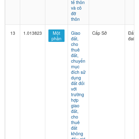
tế thôn
và cô
đỡ
thôn
13
1.013823
Một
Giao
Cấp Sở
Đất
phần
đất,
đai
cho
thuê
đất,
chuyển
mục
đích sử
dụng
đất đối
với
trường
hợp
giao
đất,
cho
thuê
đất
không