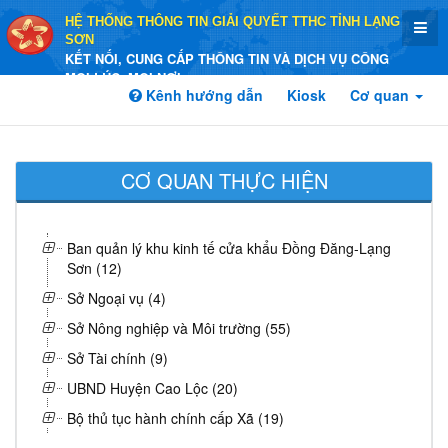
HỆ THỐNG THÔNG TIN GIẢI QUYẾT TTHC TỈNH LẠNG
SƠN
KẾT NỐI, CUNG CẤP THÔNG TIN VÀ DỊCH VỤ CÔNG
MỌI LÚC, MỌI NƠI
Kênh hướng dẫn
Kiosk
Cơ quan
CƠ QUAN THỰC HIỆN
Ban quản lý khu kinh tế cửa khẩu Đồng Đăng-Lạng
Sơn (12)
Sở Ngoại vụ (4)
Sở Nông nghiệp và Môi trường (55)
Sở Tài chính (9)
UBND Huyện Cao Lộc (20)
Bộ thủ tục hành chính cấp Xã (19)