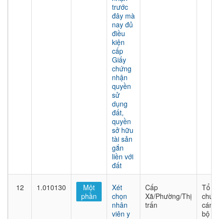
trước
đây mà
nay đủ
điều
kiện
cấp
Giấy
chứng
nhận
quyền
sử
dụng
đất,
quyền
sở hữu
tài sản
gắn
liền với
đất
12
1.010130
Một
Xét
Cấp
Tổ
phần
chọn
Xã/Phường/Thị
chức
nhân
trấn
cán
viên y
bộ