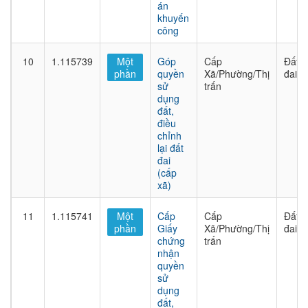
án
khuyến
công
10
1.115739
Một
Góp
Cấp
Đất
phần
quyền
Xã/Phường/Thị
đai
sử
trấn
dụng
đất,
điều
chỉnh
lại đất
đai
(cấp
xã)
11
1.115741
Một
Cấp
Cấp
Đất
phần
Giấy
Xã/Phường/Thị
đai
chứng
trấn
nhận
quyền
sử
dụng
đất,