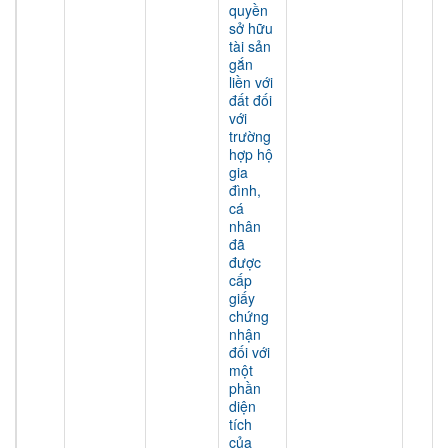
quyền
sở hữu
tài sản
gắn
liền với
đất đối
với
trường
hợp hộ
gia
đình,
cá
nhân
đã
được
cấp
giấy
chứng
nhận
đối với
một
phần
diện
tích
của