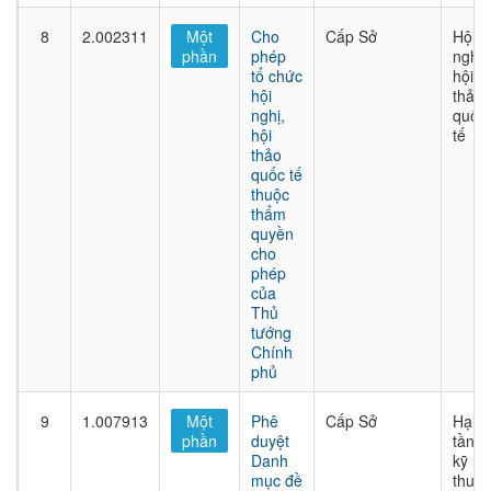
8
2.002311
Một
Cho
Cấp Sở
Hội
phần
phép
nghị,
tổ chức
hội
hội
thảo
nghị,
quốc
hội
tế
thảo
quốc tế
thuộc
thẩm
quyền
cho
phép
của
Thủ
tướng
Chính
phủ
9
1.007913
Một
Phê
Cấp Sở
Hạ
phần
duyệt
tầng
Danh
kỹ
mục đề
thuật