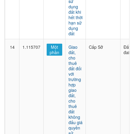
sử
dụng
đất khi
hết thời
hạn sử
dụng
đất
14
1.115707
Một
Giao
Cấp Sở
Đất
phần
đất,
đai
cho
thuê
đất đối
với
trường
hợp
giao
đất,
cho
thuê
đất
không
đấu giá
quyền
sử